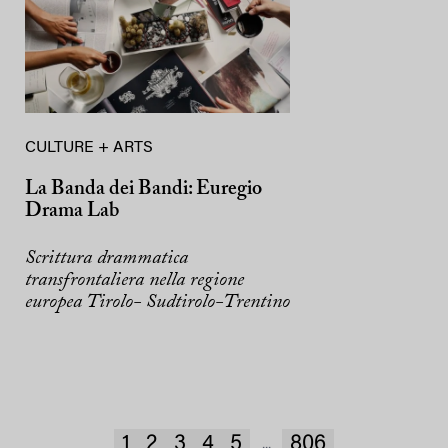
CULTURE + ARTS
La Banda dei Bandi: Euregio
Drama Lab
Scrittura drammatica
transfrontaliera nella regione
europea Tirolo- Sudtirolo-Trentino
1
2
3
4
5
806
...