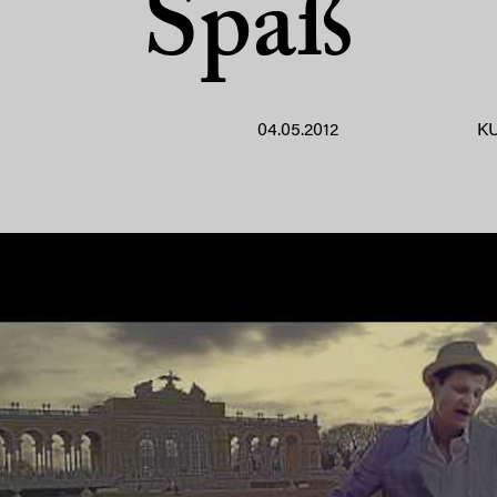
Spaß
04.05.2012
K