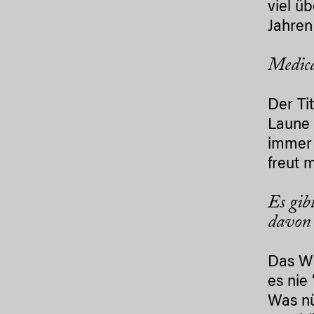
viel ü
Jahren
Medica
Der Ti
Laune 
immer 
freut 
Es gib
davon 
Das Wi
es nie
Was nü