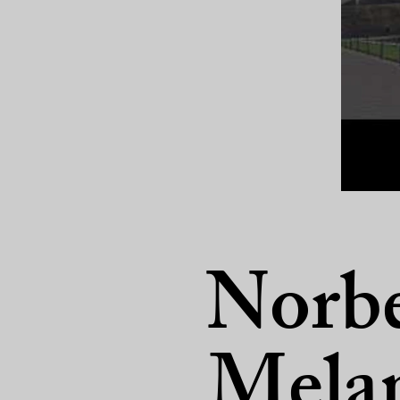
Norbe
Melan