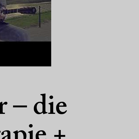
 – die
apie +