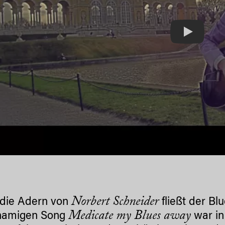
Play
Norbert Schneider
 die Adern von
fließt der Bl
Medicate my Blues away
hnamigen Song
war in