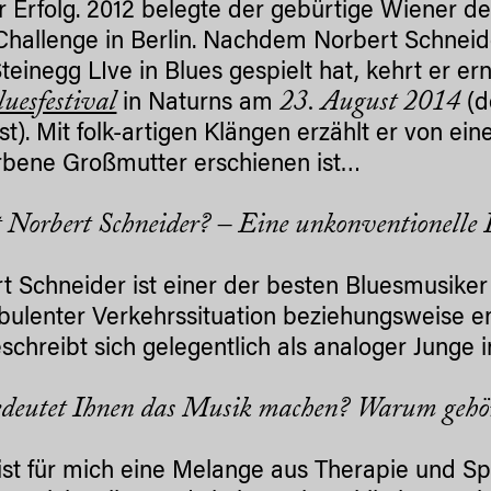
er Erfolg. 2012 belegte der gebürtige Wiener d
Challenge in Berlin. Nachdem Norbert Schneide
teinegg LIve in Blues gespielt hat, kehrt er e
luesfestival
23. August 2014
in Naturns am
(d
t). Mit folk-artigen Klängen erzählt er
von ein
rbene Großmutter erschienen ist…
t Norbert Schneider? – Eine unkonventionelle E
t Schneider ist einer der besten Bluesmusiker
rbulenter Verkehrssituation beziehungsweise 
schreibt sich gelegentlich als analoger Junge in
deutet Ihnen das Musik machen? Warum gehör
ist für mich eine Melange aus Therapie und Sp