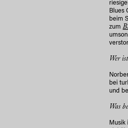
riesig
Blues 
beim S
B
zum
umsons
versto
Wer is
Norber
bei tu
und be
Was be
Musik 