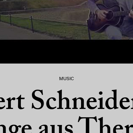
MUSIC
rt Schneider
ge aus Ther