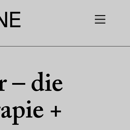
 – die
apie +