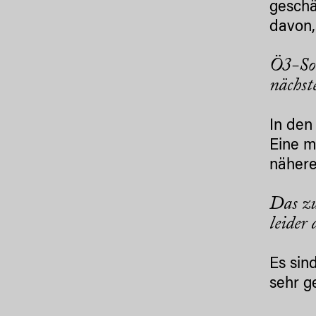
geschä
davon,
Ö3-Sou
nächst
In den
Eine m
nähere
Das zu
leider
Es sin
sehr g