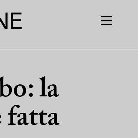
o: la
 fatta