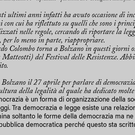
ti ultimi anni infatti ha avuto occasione di inc
 con cui ha riflettuto su quelli che sono i princ
lizzati nelle regole, cercando di riportare la leg
, per lo meno in parte, riappropriare.
rdo Colombo
torna a Bolzano in questi giorni o
 Matteotti
) del
Festival delle Resistenze.
Abbia
ito.
a Bolzano il 27 aprile per parlare di democrazia
ultura della legalità al quale ha dedicato molte
ocrazia è un forma di organizzazione della soc
leggi. Tra democrazia e legge esiste una relazio
ina soltanto le forme della democrazia ma ne de
pubblica democratica perché questo sta scritto