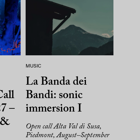
MUSIC
La Banda dei
all
Bandi: sonic
7 –
immersion I
 &
Open call Alta Val di Susa,
Piedmont, August–September