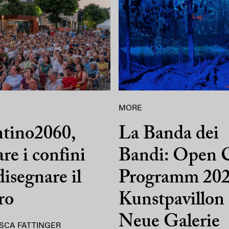
MORE
ntino2060,
La Banda dei
are i confini
Bandi: Open C
disegnare il
Programm 202
ro
Kunstpavillon
Neue Galerie
SCA FATTINGER