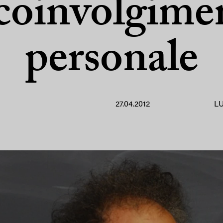
 coinvolgime
personale
27.04.2012
L