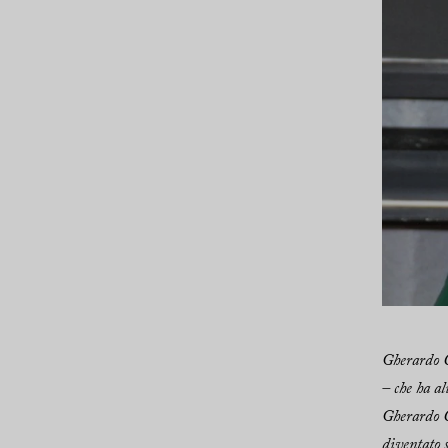
Gherardo C
– che ha a
Gherardo Co
diventato s