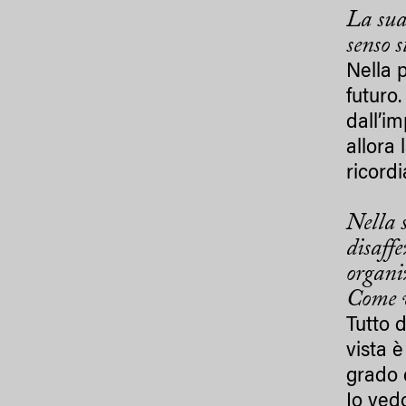
La sua
senso s
Nella p
futuro
dall’i
allora
ricordi
Nella 
disaffe
organiz
Come v
Tutto 
vista è
grado 
Io ved