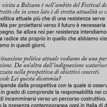
 visita a Bolzano è nell’ambito del Festival del
tretto che in senso lato è di stretta attualità se
olitica attuale più che di una resistenza serve 
. Ma per proiettarsi verso il futuro è necessar
mpegno. Se allora noi per resistenza intendiam
 la radice sta proprio in quello che abbiamo vi
amo in questi giorni.
situazione politica attuale vediamo da una part
zione. Da un’altra dall’indignazione scaturisce 
zata nella prospettiva di obiettivi concreti.
ede Lei questa dicotomia?
dipende dalla prospettiva con la quale si osserv
 in grado di comprende la responsabilità nei con
di incamminarsi verso un percorso costruttivo.
o la presenza contemporanea oggi in Italia di d