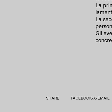
La pri
lament
La sec
person
Gli eve
concret
SHARE
FACEBOOK
/
X
/
EMAIL