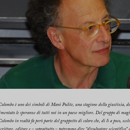
olombo è uno dei simboli di Mani Pulite, una stagione della giustizia, dell
limentato le speranze di tutti noi in un paese migliore. Del gruppo di magis
lombo in realtà fa però parte del gruppetto di coloro che, di lì a poco, sce
crittore, editore e – soprattutto – potremmo dire “divulgatore scientifico” d