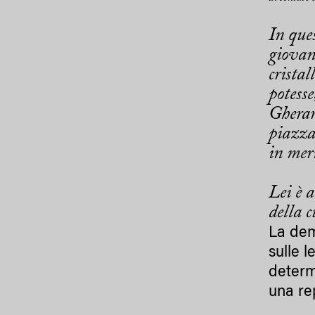
In ques
giovani
cristal
potesse
Ghera
piazza
in mer
Lei è 
della c
La dem
sulle 
determ
una re