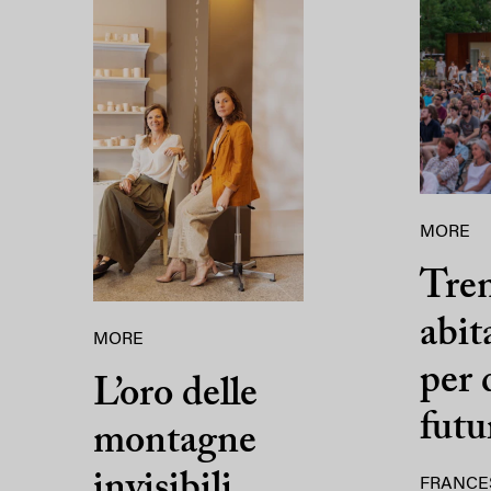
MORE
Tre
abit
MORE
per 
L’oro delle
futu
montagne
invisibili
FRANCE