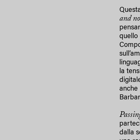
Questa
and n
pensar
quello
Compos
sull’a
lingua
la ten
digita
anche i
Barbar
Passin
partec
dalla s