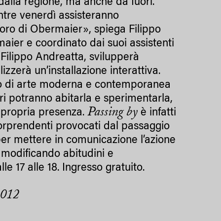
dalla regione, ma anche da fuori.
tre venerdì assisteranno
avoro di Obermaier», spiega Filippo
maier e coordinato dai suoi assistenti
Filippo Andreatta, svilupperà
izzerà un’installazione interattiva.
museo di arte moderna e contemporanea
tori potranno abitarla e sperimentarla,
Passing by
a propria presenza.
è infatti
sorprendenti provocati dal passaggio
per mettere in comunicazione l’azione
 modificando abitudini e
17 alle 18. Ingresso gratuito.
 2012