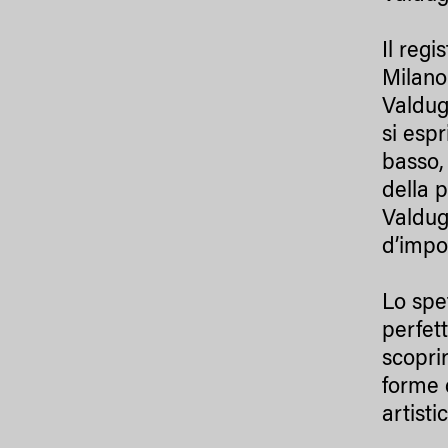
Il regi
Milano 
Valdug
si esp
basso,
della 
Valdug
d’impo
Lo spet
perfet
scopri
forme 
artist