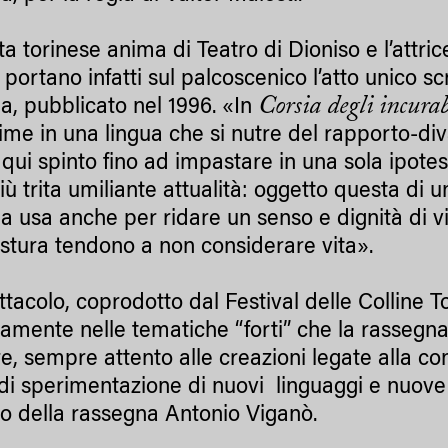
sta torinese anima di Teatro di Dioniso e l’attrice
portano infatti sul palcoscenico l’atto unico scr
Corsia degli incurab
a, pubblicato nel 1996. «In
rime in una lingua che si nutre del rapporto-div
 qui spinto fino ad impastare in una sola ipotes
più trita umiliante attualità: oggetto questa di
a usa anche per ridare un senso e dignità di vit
stura tendono a non considerare vita».
tacolo, coprodotto dal Festival delle Colline Tor
tamente nelle tematiche “forti” che la rassegna
re, sempre attento alle creazioni legate alla co
di sperimentazione di nuovi linguaggi e nuove sc
ico della rassegna Antonio Viganò.