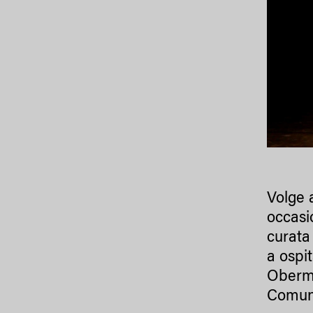
Volge 
occasi
curata 
a ospi
Oberma
Comune