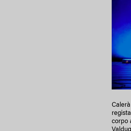
Calerà 
regist
corpo 
Valduga