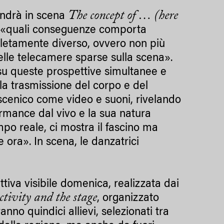
The concept of … (here
 andrà in scena
su «quali conseguenze comporta
letamente diverso, ovvero non più
elle telecamere sparse sulla scena».
 su queste prospettive simultanee e
 la trasmissione del corpo e del
coscenico come video e suoni, rivelando
ormance dal vivo e la sua natura
mpo reale, ci mostra il fascino ma
e ora». In scena, le danzatrici
rattiva visibile domenica, realizzata dai
ctivity and the stage
, organizzato
nno quindici allievi, selezionati tra