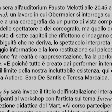
 sera all’auditorium Fausto Melotti alle 20.45
ow),
un lavoro in cui Obermaier si interroga 
e a una coreografia da un punto di vista comp
 dello spettatore o del coreografo, ma quello d
to di sette capitoli che riflettono e indagano
mbiguità che ne deriva, lo spettacolo interpreta
ggio informatico e la loro restituzione sul pal
sione fra realtà e rappresentazione, fra la perf
le. «E poiché tutto è creato dai performer in te
l limite della nostra ineluttabile esistenza, qui 
a Autiero, Sara De Santis e Teresa Marcaida.
g by
sarà invece il titolo dell’installazione inte
Intera
ipanti al workshop con l’artista sul tema
ezione didattica del Mart. «Al corso partecipera