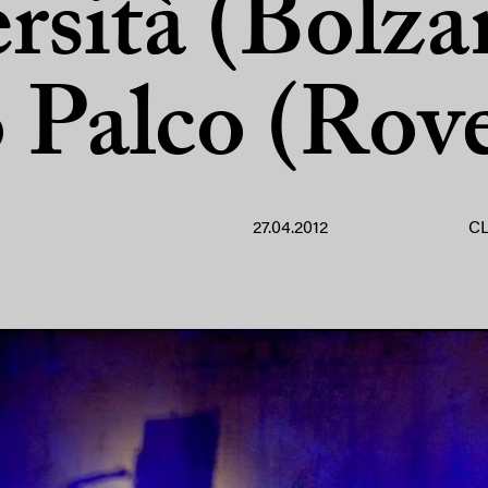
rsità (Bolza
 Palco (Rov
27.04.2012
C