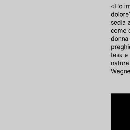
«Ho im
dolore
sedia a
come e
donna l
preghi
tesa e
natura
Wagner