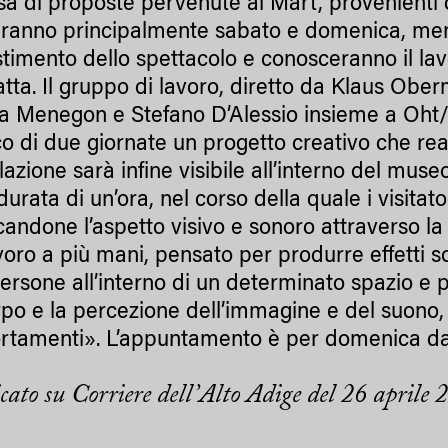
sa di proposte pervenute al Mart, provenienti 
ranno principalmente sabato e domenica, men
lestimento dello spettacolo e conosceranno il l
tta. Il gruppo di lavoro, diretto da Klaus Ober
a Menegon e Stefano D’Alessio insieme a Oht/
co di due giornate un progetto creativo che real
allazione sarà infine visibile all’interno del 
durata di un’ora, nel corso della quale i visita
candone l’aspetto visivo e sonoro attraverso l
voro a più mani, pensato per produrre effetti 
persone all’interno di un determinato spazio e 
rpo e la percezione dell’immagine e del suono,
tamenti». L’appuntamento è per domenica dalle 
cato su Corriere dell’Alto Adige del 26 aprile