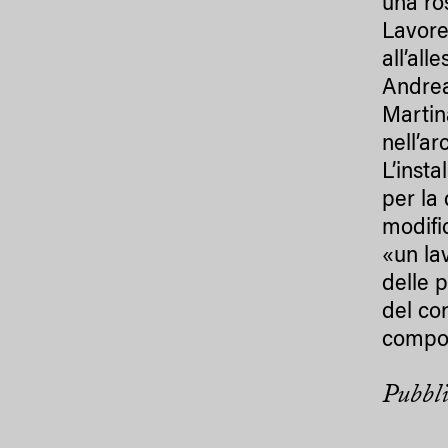
una ro
Lavore
all’al
Andrea
Martin
nell’ar
L’inst
per la 
modifi
«un la
delle 
del co
compor
Pubbli