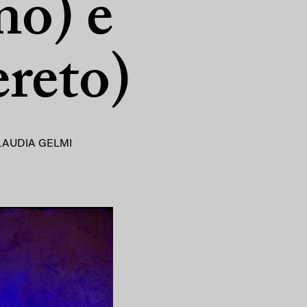
no) e
ereto)
LAUDIA GELMI