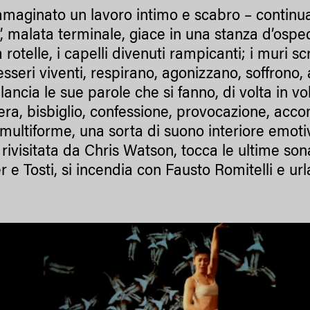
maginato un lavoro intimo e scabro – continua 
”, malata terminale, giace in una stanza d’ospe
 rotelle, i capelli divenuti rampicanti; i muri s
sseri viventi, respirano, agonizzano, soffrono
ancia le sue parole che si fanno, di volta in vol
era, bisbiglio, confessione, provocazione, ac
 multiforme, una sorta di suono interiore emoti
 rivisitata da Chris Watson, tocca le ultime so
 e Tosti, si incendia con Fausto Romitelli e url