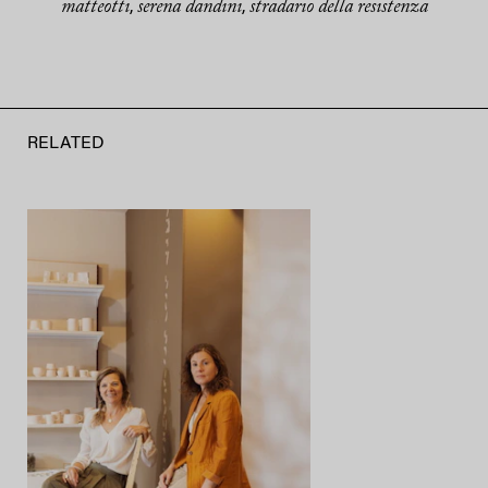
matteotti
serena dandini
stradario della resistenza
,
,
RELATED