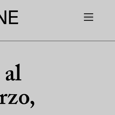
 al
arzo,