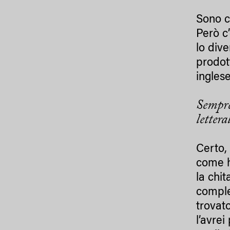
Sono cu
Però c
lo div
prodot
ingles
Sempre
letter
Certo,
come h
la chi
comple
trovat
l’avre