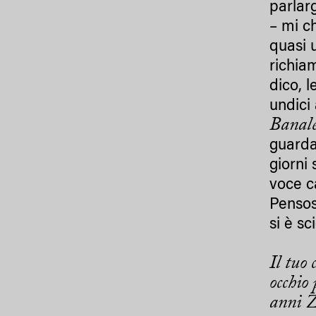
parlar
– mi c
quasi u
richia
dico, l
undici 
Banal
guarda
giorni 
voce c
Pensosa
si è sci
Il tuo 
occhio
anni Z