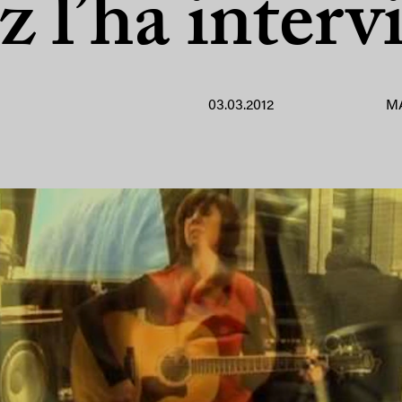
 l’ha interv
03.03.2012
M