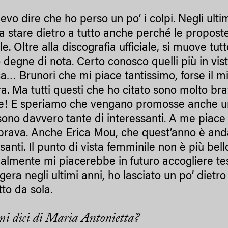
evo dire che ho perso un po’ i colpi. Negli ulti
 a stare dietro a tutto anche perché le propost
e. Oltre alla discografia ufficiale, si muove tu
 degne di nota. Certo conosco quelli più in vist
ca… Brunori che mi piace tantissimo, forse il mi
ura. Ma tutti questi che ho citato sono molto br
! E speriamo che vengano promosse anche un p
sono davvero tante di interessanti. A me piace 
brava. Anche Erica Mou, che quest’anno è and
santi. Il punto di vista femminile non è più bell
almente mi piacerebbe in futuro accogliere test
gera negli ultimi anni, ho lasciato un po’ dietr
tto da sola.
mi dici di Maria Antonietta?