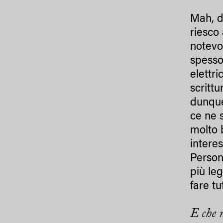
Mah, d
riesco
notevol
spesso
elettri
scritt
dunque
ce ne 
molto 
interes
Person
più leg
fare tu
E che 