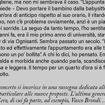
gliene, ma non mi sembrava il caso. “L’appunt
hiede – Devo portare il bambino dalla babysitte
n’ora di anticipo rispetto al suo orario, il ritar
mo, non c’è problema ovviamente, anzi è un pia
ei sorride. La seguo da tanto tempo, l’ho sentit
anni fa, era il mio primo anno di università, st
e
di via Ognisanti. Sembra passato un secolo. “
to ed effettivamente l’appuntamento era alle 
sono un po’ bollita”. A chi lo dici, ho pensato. 
alda e morbida anche quando parla, scandisce
 e leggera. Il tempo per un quarto d’ora si è fe
olto.
concerto si inserisce in una rassegna dedicata a
 particolare alle nuove proposte. L’ultima gener
ero, di cui fa parte, ad esempio, Vasco Brondi…