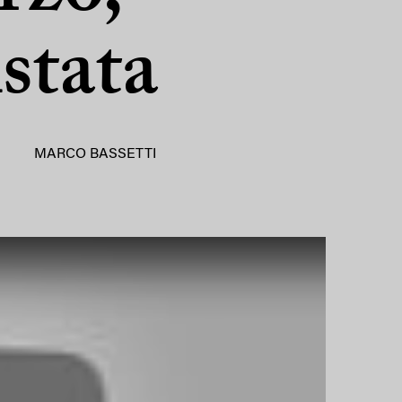
istata
MARCO BASSETTI