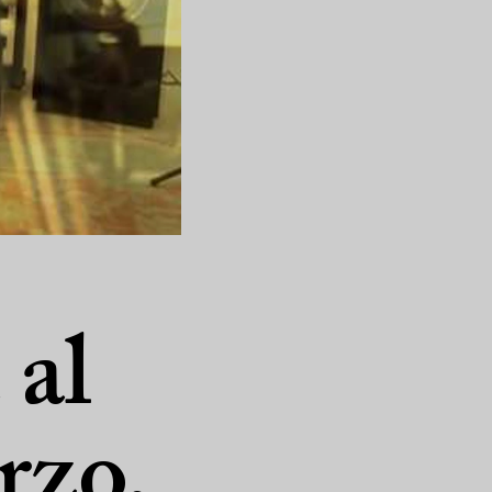
 al
arzo,