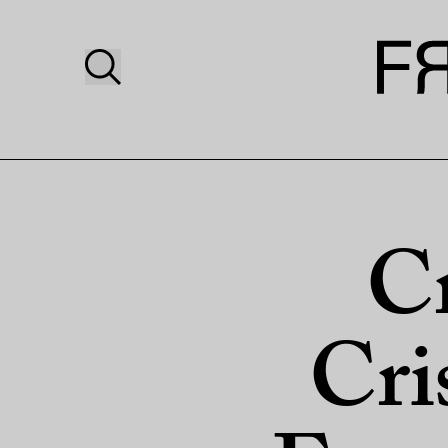
Cr
Cris