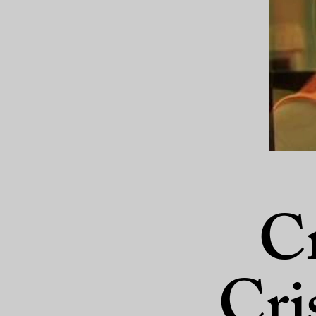
Cr
Cris