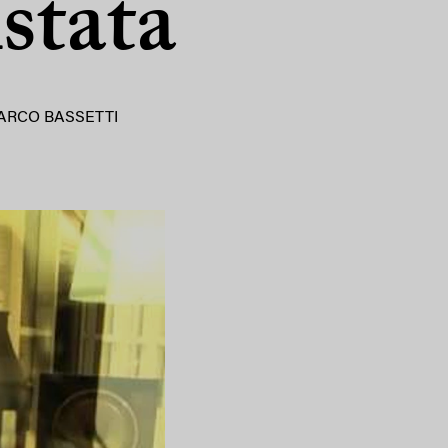
istata
ARCO BASSETTI