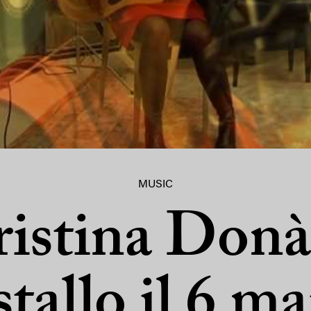
MUSIC
istina Donà
tallo il 6 m