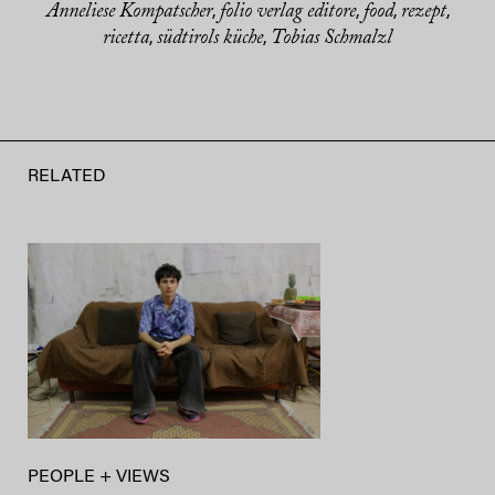
Anneliese Kompatscher
folio verlag editore
food
rezept
,
,
,
,
ricetta
südtirols küche
Tobias Schmalzl
,
,
RELATED
PEOPLE + VIEWS