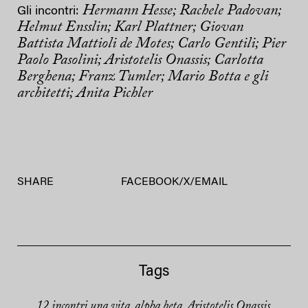
Hermann Hesse; Rachele Padovan;
Gli incontri:
Helmut Ensslin; Karl Plattner; Giovan
Battista Mattioli de Motes; Carlo Gentili; Pier
Paolo Pasolini; Aristotelis Onassis; Carlotta
Berghena; Franz Tumler; Mario Botta e gli
architetti; Anita Pichler
SHARE
FACEBOOK
/
X
/
EMAIL
Tags
12 incontri una vita
alpha beta
Aristotelis Onassis
,
,
,