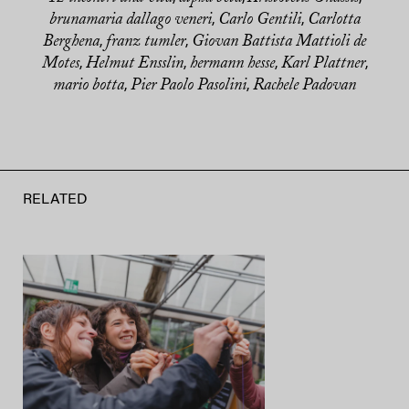
brunamaria dallago veneri
Carlo Gentili
Carlotta
,
,
Berghena
franz tumler
Giovan Battista Mattioli de
,
,
Motes
Helmut Ensslin
hermann hesse
Karl Plattner
,
,
,
,
mario botta
Pier Paolo Pasolini
Rachele Padovan
,
,
RELATED