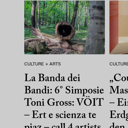
CULTURE + ARTS
CULTURE
La Banda dei
„Co
Bandi: 6° Simposie
Mass
Toni Gross: VÖIT
– Ei
– Ert e scienza te
Erdg