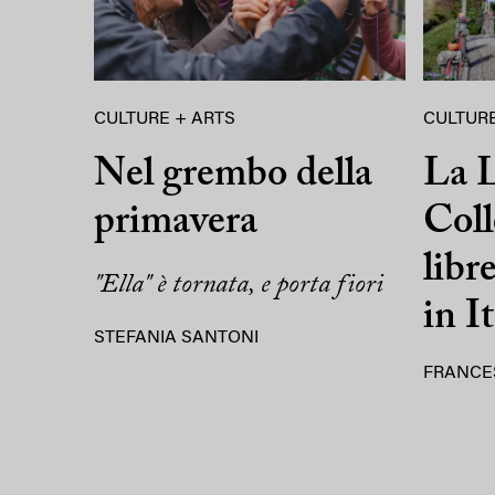
CULTURE + ARTS
CULTURE
Nel grembo della
La L
primavera
Coll
libr
"Ella" è tornata, e porta fiori
in It
STEFANIA SANTONI
FRANCE