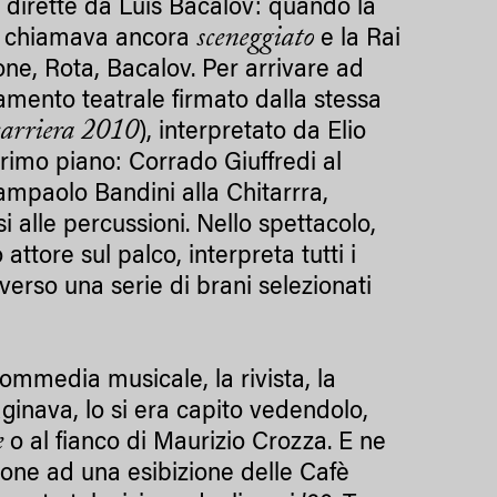
 dirette da Luis Bacalov: quando la
sceneggiato
 chiamava ancora
e la Rai
ne, Rota, Bacalov. Per arrivare ad
tamento teatrale firmato dalla stessa
carriera 2010
), interpretato da Elio
rimo piano: Corrado Giuffredi al
iampaolo Bandini alla Chitarrra,
alle percussioni. Nello spettacolo,
o attore sul palco, interpreta tutti i
verso una serie di brani selezionati
ommedia musicale, la rivista, la
ginava, lo si era capito vedendolo,
e
o al fianco di Maurizio Crozza. E ne
one ad una esibizione delle Cafè