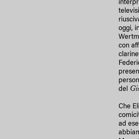
interp
televi
riusci
oggi, 
Wertmu
con af
clarin
Federi
presen
person
Gi
del
Che El
comici
ad ese
abbiam