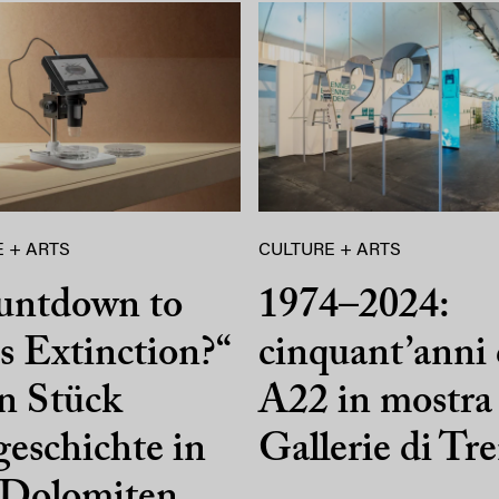
 + ARTS
CULTURE + ARTS
untdown to
1974–2024:
 Extinction?“
cinquant’anni 
n Stück
A22 in mostra 
eschichte in
Gallerie di Tr