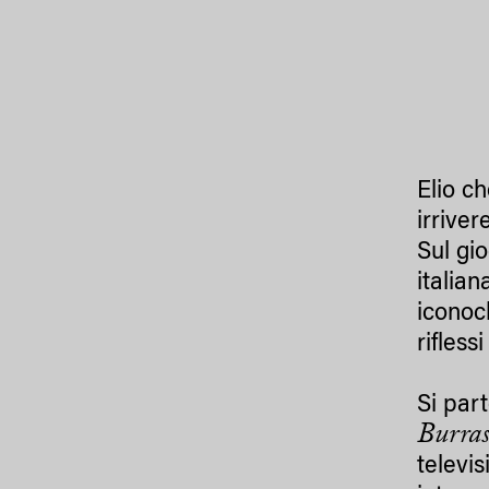
Elio c
irrive
Sul gio
italia
iconoc
rifless
Si par
Burras
televi