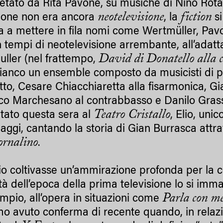
retato da Rita Pavone, su musiche di Nino Rota
neotelevisione
fiction
sione non era ancora
, la
si
va a mettere in fila nomi come Wertmüller, Pavo
in tempi di neotelevisione arrembante, all’adat
David di Donatello alla 
ller (nel frattempo,
fianco un ensemble composto da musicisti di p
etto, Cesare Chiacchiaretta alla fisarmonica, G
co Marchesano al contrabbasso e Danilo Grassi 
Teatro Cristallo
tato questa sera al
, Elio, unic
aggi, cantando la storia di Gian Burrasca attra
ornalino
.
io coltivasse un’ammirazione profonda per la c
tà dell’epoca della prima televisione lo si imma
Parla con m
mpio, all’opera in situazioni come
o avuto conferma di recente quando, in relazi