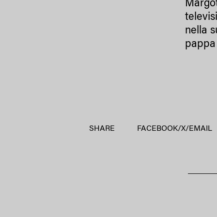
Margo
televis
nella s
pappa 
SHARE
FACEBOOK
/
X
/
EMAIL