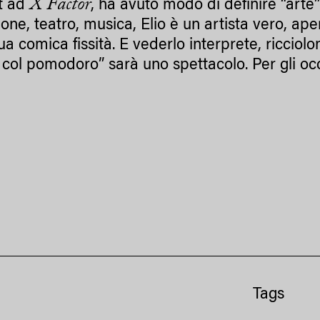
X Factor
t ad
, ha avuto modo di definire “arte”
ione, teatro, musica, Elio è un artista vero, a
ua comica fissità. E vederlo interprete, ricciolo
col pomodoro” sarà uno spettacolo. Per gli occh
Tags