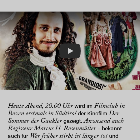
Play
Heute Abend, 20.00 Uhr
Filmclub in
wird im
Bozen
erstmals in Südtirol
Der
der Kinofilm
Sommer der Gaukler
Anwesend auch
gezeigt.
Regisseur Marcus H. Rosenmüller
– bekannt
Wer früher stirbt ist länger tot
auch für
und