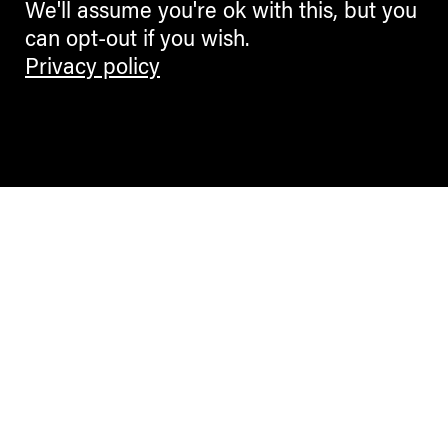
We'll assume you're ok with this, but you
Brutal aufrüttelnd
can opt-out if you wish.
39. Bolzano Film Festival Bozen
Privacy policy
– (m)eine Auswahl
KUNIGUNDE WEISSENEGGER
ARCHITECTURE
About Eileen Gray, Architektin,