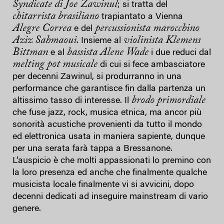
Syndicate di Joe Zawinul
; si tratta del
chitarrista brasiliano
trapiantato a Vienna
Alegre Correa
percussionista marocchino
e del
Aziz Sahmaoui
violinista Klemens
. Insieme al
Bittman
bassista Alene Wade
e al
i due reduci dal
melting pot musicale
di cui si fece ambasciatore
per decenni Zawinul, si produrranno in una
performance che garantisce fin dalla partenza un
brodo primordiale
altissimo tasso di interesse. Il
che fuse jazz, rock, musica etnica, ma ancor più
sonorità acustiche provenienti da tutto il mondo
ed elettronica usata in maniera sapiente, dunque
per una serata farà tappa a Bressanone.
L’auspicio è che molti appassionati lo premino con
la loro presenza ed anche che finalmente qualche
musicista locale finalmente vi si avvicini, dopo
decenni dedicati ad inseguire mainstream di vario
genere.