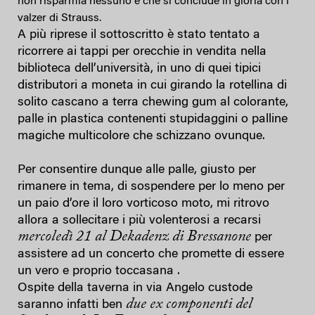
non risparmia nessuno e che si conclude in gloria con i
valzer di Strauss.
A più riprese il sottoscritto è stato tentato a
ricorrere ai tappi per orecchie in vendita nella
biblioteca dell’università, in uno di quei tipici
distributori a moneta in cui girando la rotellina di
solito cascano a terra chewing gum al colorante,
palle in plastica contenenti stupidaggini o palline
magiche multicolore che schizzano ovunque.
Per consentire dunque alle palle, giusto per
rimanere in tema, di sospendere per lo meno per
un paio d’ore il loro vorticoso moto, mi ritrovo
allora a sollecitare i più volenterosi a recarsi
mercoledì 21 al Dekadenz di Bressanone
per
assistere ad un concerto che promette di essere
un vero e proprio toccasana .
Ospite della taverna in via Angelo custode
due ex componenti del
saranno infatti ben