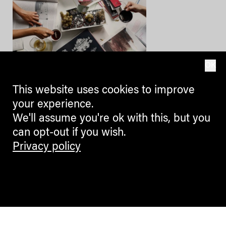
OK
CULTURE + ARTS
This website uses cookies to improve
La Banda dei Bandi: Euregio
your experience.
Drama Lab
We'll assume you're ok with this, but you
can opt-out if you wish.
Scrittura drammatica
transfrontaliera nella regione
Privacy policy
europea Tirolo- Sudtirolo-Trentino