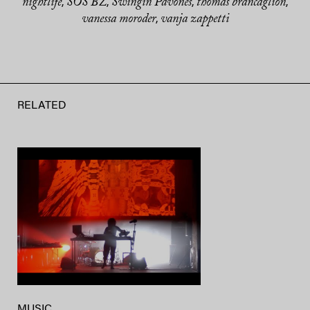
nightlife
SOS BZ
Swingin Pavones
thomas brancaglion
,
,
,
,
vanessa moroder
vanja zappetti
,
RELATED
MUSIC