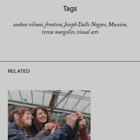
Tags
andrea viliani
frontera
Joseph Dalle Nogare
Museion
,
,
,
,
teresa margolles
visual arts
,
RELATED