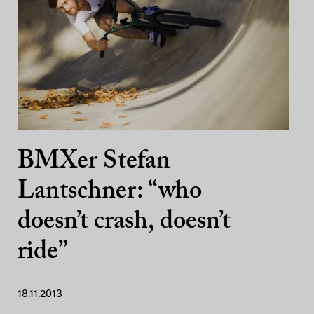
BMXer Stefan
Lantschner: “who
doesn’t crash, doesn’t
ride”
18.11.2013