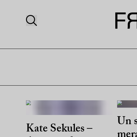
Un 
Kate Sekules –
mer