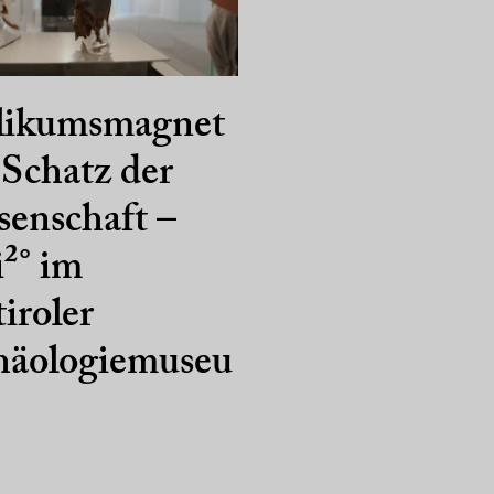
likumsmagnet
Schatz der
enschaft –
²° im
iroler
häologiemuseu