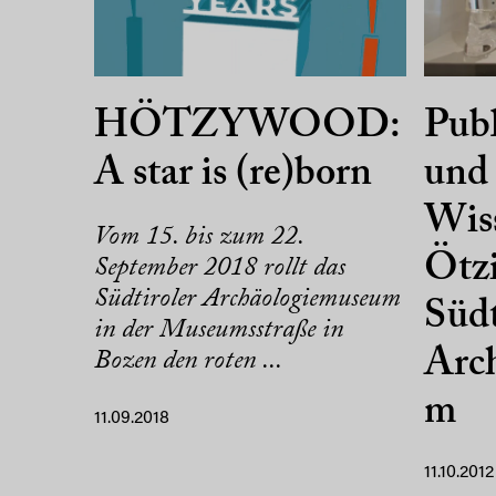
HÖTZYWOOD:
Pub
A star is (re)born
und 
Wiss
Vom 15. bis zum 22.
Ötzi
September 2018 rollt das
Südtiroler Archäologiemuseum
Südt
in der Museumsstraße in
Arc
Bozen den roten ...
m
11.09.2018
11.10.2012