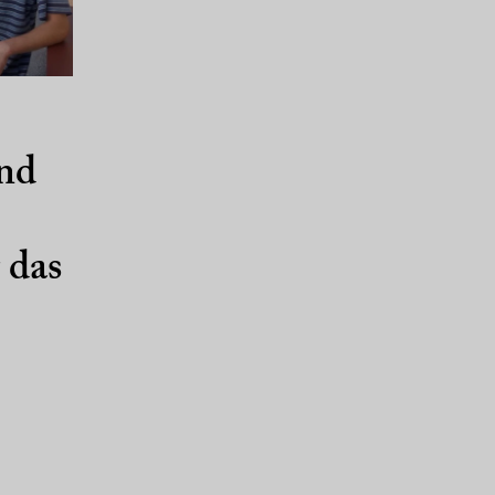
und
 das