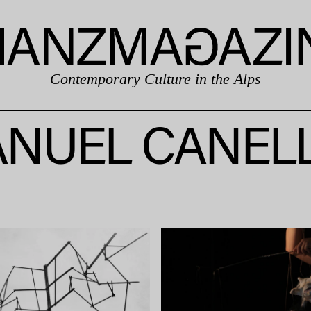
Contemporary Culture in the Alps
NUEL CANEL