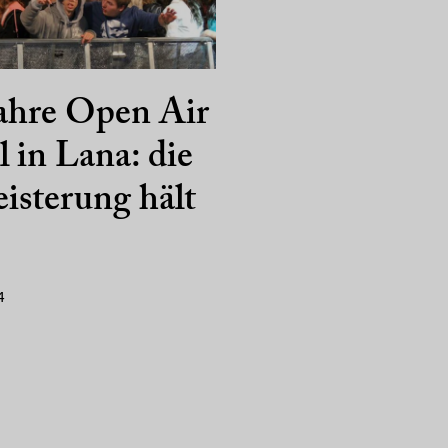
ahre Open Air
 in Lana: die
isterung hält
4