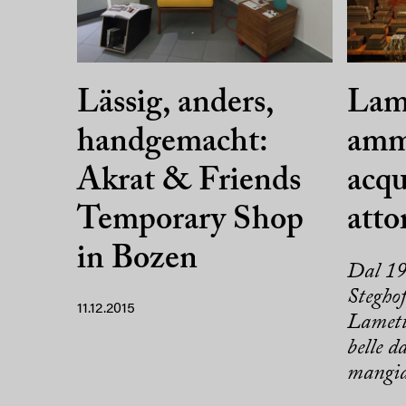
Lässig, anders,
Lame
handgemacht:
amm
Akrat & Friends
acqu
Temporary Shop
atto
in Bozen
Dal 19
Stegho
11.12.2015
Lametta
belle d
mangia