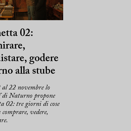
tta 02:
irare,
istare, godere
rno alla stube
 al 22 novembre lo
f di Naturno propone
 02: tre giorni di cose
a comprare, vedere,
re.