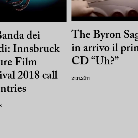
The Byron Sag
anda dei
in arrivo il pr
i: Innsbruck
CD “Uh?”
ure Film
ival 2018 call
21.11.2011
entries
8