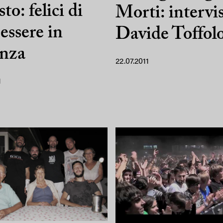
to: felici di
Morti: intervis
essere in
Davide Toffol
anza
22.07.2011
1