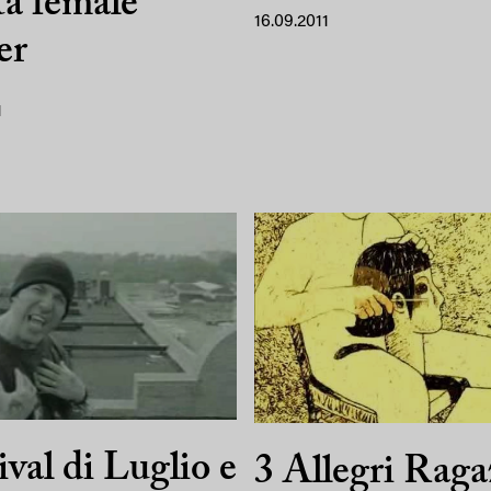
ta female
16.09.2011
er
1
ival di Luglio e
3 Allegri Raga