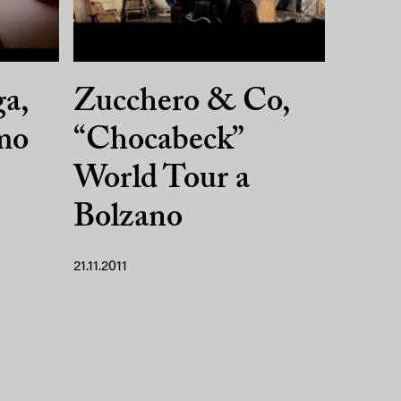
a,
Zucchero & Co,
imo
“Chocabeck”
World Tour a
Bolzano
21.11.2011