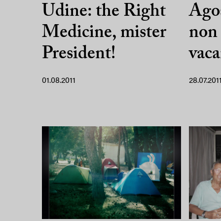
Udine: the Right
Agos
Medicine, mister
non 
President!
vac
01.08.2011
28.07.201