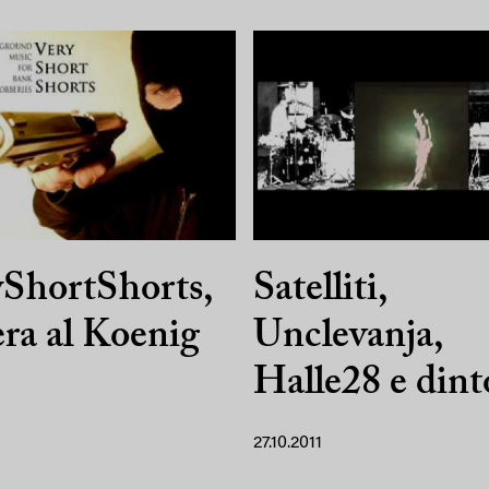
ShortShorts,
Satelliti,
era al Koenig
Unclevanja,
Halle28 e dint
27.10.2011