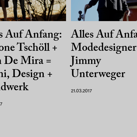
s Auf Anfang:
Alles Auf Anf
ne Tschöll +
Modedesigner
 De Mira =
Jimmy
ni, Design +
Unterweger
dwerk
21.03.2017
17