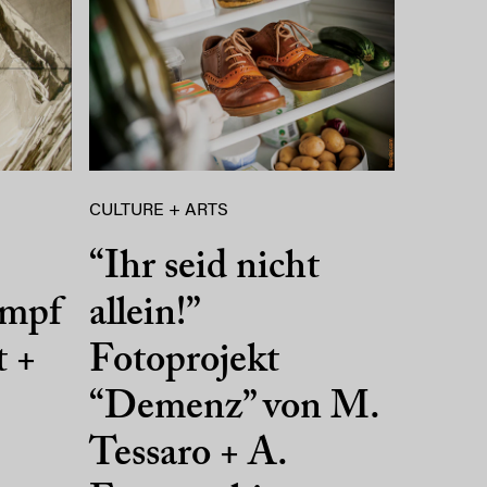
CULTURE + ARTS
“Ihr seid nicht
ampf
allein!”
t +
Fotoprojekt
“Demenz” von M.
Tessaro + A.