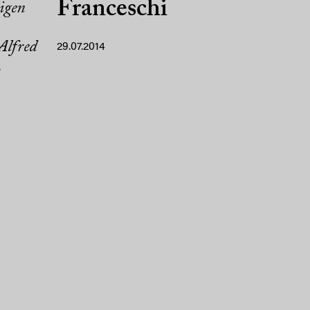
Franceschi
igen
Alfred
29.07.2014
.