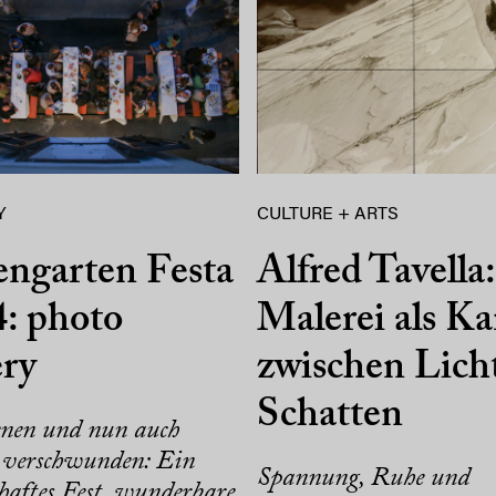
Y
CULTURE + ARTS
ngarten Festa
Alfred Tavella:
: photo
Malerei als K
ery
zwischen Lich
Schatten
enen und nun auch
 verschwunden: Ein
Spannung, Ruhe und
haftes Fest, wunderbare