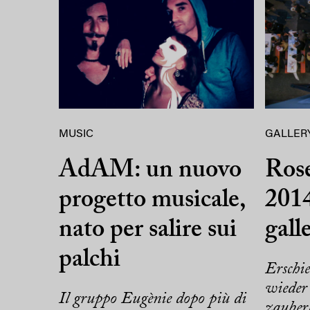
MUSIC
GALLER
AdAM: un nuovo
Rose
progetto musicale,
2014
nato per salire sui
gall
palchi
Erschi
wieder
Il gruppo Eugènie dopo più di
zauber