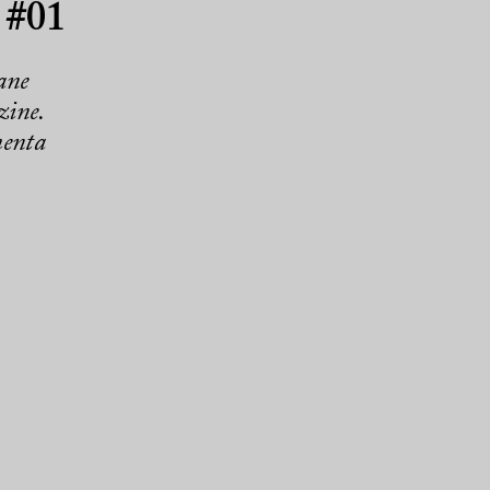
 #01
ane
zine.
menta