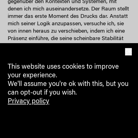
gegenüber den Kontexten und Systemen, mit
denen ich mich auseinandersetze. Der Raum stellt
immer das erste Moment des Drucks dar. Anstatt
mich seiner Logik anzupassen, versuche ich, sie
von innen heraus zu verschieben, indem ich eine
Präsenz einführe, die seine scheinbare Stabilität
unterbricht. Meine Arbeit entwickelt sich durch
OK
Reibung und Verschiebung. Sie nimmt Strukturen
auf, die historisch mit Hingabe, Überlieferung und
This website uses cookies to improve
Autorität verbunden sind, und versetzt sie in
your experience.
Situationen, in denen sie sich nicht mehr
vollständig stabilisieren können. Deshalb vermeide
We'll assume you're ok with this, but you
ich illustrative oder mimetische Gesten. Mich
can opt-out if you wish.
interessiert nicht, einen Konflikt darzustellen,
Privacy policy
sondern eine kontrollierte Widersprüchlichkeit
innerhalb des Raums und der Codes zu erzeugen,
die ihn organisieren. Auch ästhetische Kanons
sind Selektionsmechanismen. Sie bestimmen, was
erkannt, klassifiziert und historisiert werden kann.