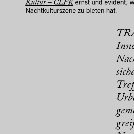
Kultur – CLFK
ernst und evident, 
Nachtkulturszene zu bieten hat.
TRA 
Inno
Nach
sich
Tref
Urba
geme
grei