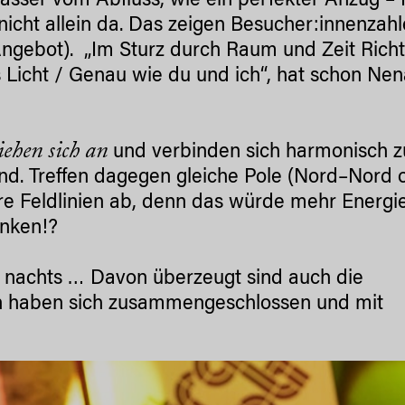
sser vom Abfluss, wie ein perfekter Anzug – 
 nicht allein da. Das zeigen Besucher:innenzah
ngebot). „Im Sturz durch Raum und Zeit Rich
s Licht / Genau wie du und ich“, hat schon Ne
iehen sich an
und verbinden sich harmonisch 
and. Treffen dagegen gleiche Pole (Nord–Nord 
re Feldlinien ab, denn das würde mehr Energi
enken!?
rs nachts … Davon überzeugt sind auch die
on haben sich zusammengeschlossen und mit