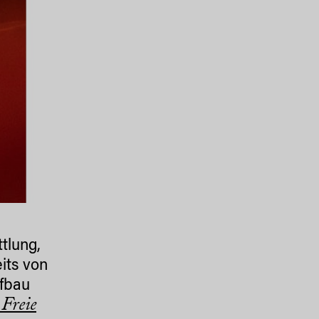
© Tobias Hu
tlung,
its von
fbau
 Freie