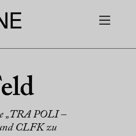
eld
ihe „TRA POLI –
 und CLFK zu