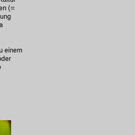
Kultur
len (=
tung
na
zu einem
oder
e