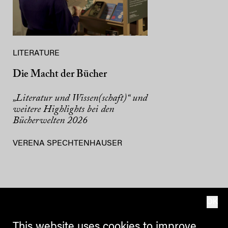
LITERATURE
Die Macht der Bücher
„Literatur und Wissen(schaft)“ und
weitere Highlights bei den
Bücherwelten 2026
VERENA SPECHTENHAUSER
1
2
3
4
5
63
...
OK
This website uses cookies to improve