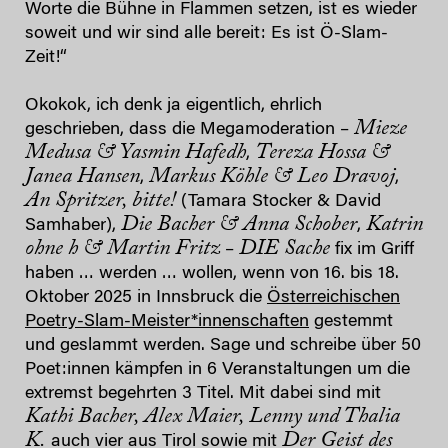
Worte die Bühne in Flammen setzen, ist es wieder
soweit und wir sind alle bereit: Es ist Ö-Slam-
Zeit!“
Okokok, ich denk ja eigentlich, ehrlich
Mieze
geschrieben, dass die Megamoderation –
Medusa & Yasmin Hafedh
Tereza Hossa &
,
Janea Hansen
Markus Köhle & Leo Dravoj
,
,
An Spritzer, bitte!
(Tamara Stocker & David
Die Bacher & Anna Schober
Katrin
Samhaber),
,
ohne h & Martin Fritz
DIE Sache
–
fix im Griff
haben … werden … wollen, wenn von 16. bis 18.
Oktober 2025 in Innsbruck die
Österreichischen
Poetry-Slam-Meister*innenschaften
gestemmt
und geslammt werden. Sage und schreibe über 50
Poet:innen kämpfen in 6 Veranstaltungen um die
extremst begehrten 3 Titel. Mit dabei sind mit
Kathi Bacher, Alex Maier, Lenny und Thalia
K.
Der Geist des
auch vier aus Tirol sowie mit