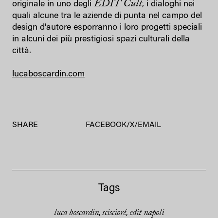
EDIT Cult
originale in uno degli
, i dialoghi nei
quali alcune tra le aziende di punta nel campo del
design d’autore esporranno i loro progetti speciali
in alcuni dei più prestigiosi spazi culturali della
città.
lucaboscardin.com
SHARE
FACEBOOK
/
X
/
EMAIL
Tags
luca boscardin
sciscioré
edit napoli
,
,