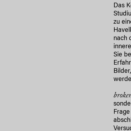
Das Ko
Studi
zu ein
Havel
nach 
inner
Sie b
Erfah
Bilder
werde
broke
sonder
Frage 
abschl
Versuc