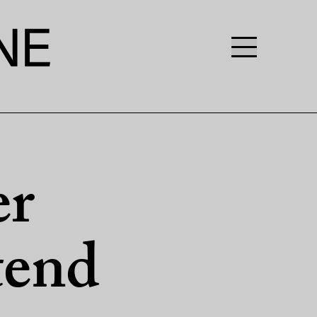
er
tend