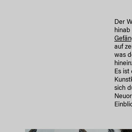
Der W
hinab 
Gefän
auf z
was do
hinein
Es ist
Kunstk
sich d
Neuord
Einbli