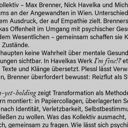
llektiv – Max Brenner, Nick Havelka und Micha
ums an der Angewandten in Wien. Unterschiedl
em Ausdruck, der auf Empathie zielt. Brenners
kas Offenheit im Umgang mit psychischer Gesu
dem Wesentlichen – gemeinsam schaffen sie K
e Zustände.
ehaupten keine Wahrheit über mentale Gesundh
I’m fine!?
rungen sichtbar. In Havelkas Werk
et
, Texte und Klänge übersetzt. Plessl lässt Ver
n, Brenner überfordert bewusst: Reizflut als 
n-yet-holding
zeigt Transformation als Method
n montiert: in Papiercollagen, überlagerten S
nach Identität, Verletzbarkeit, Selbstbestim
ießen zu wollen. Was das Kollektiv ausmacht, 
h, gemeinsam zu fragen. Wie lässt sich psychi