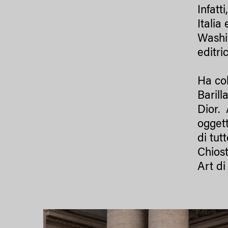
Infatt
Itali
Washin
editri
Ha co
Barill
Dior. 
oggett
di tut
Chiost
Art di