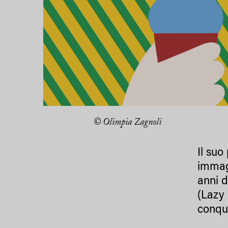
© Olimpia Zagnoli
Il suo
immagi
anni d
(Lazy 
conqui