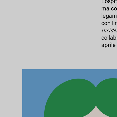
L’ospi
ma con
legame
con li
inside
collab
aprile