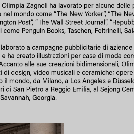
i, Olimpia Zagnoli ha lavorato per alcune delle 
a e nel mondo come “The New Yorker”, “The New
gton Post”, “The Wall Street Journal”, “Repubb
ci come Penguin Books, Taschen, Feltrinelli, Sal
llaborato a campagne pubblicitarie di aziende
a e ha creato illustrazioni per case di moda c
Accanto alle sue creazioni bidimensionali, Oli
i di design, video musicali e ceramiche; opere 
to il mondo, da Milano, a Los Angeles e Düsseldo
ri di San Pietro a Reggio Emilia, al Sejong C
 Savannah, Georgia.