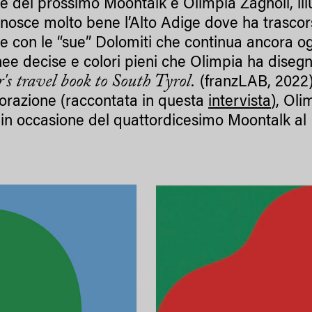
te del prossimo Moontalk è Olimpia Zagnoli, illu
osce molto bene l’Alto Adige dove ha trascorso
 con le “sue” Dolomiti che continua ancora oggi 
nee decise e colori pieni che Olimpia ha diseg
r's travel book to South Tyrol.
(franzLAB, 2022)
orazione (raccontata in questa
intervista
), Oli
 in occasione del quattordicesimo Moontalk al