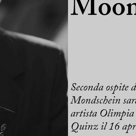
Moon
Seconda ospite 
Mondschein sarà 
artista Olimpia
Quinz il 16 apri