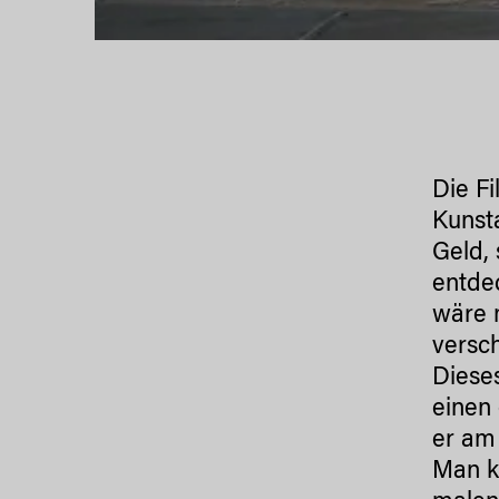
Die Fi
Kunsta
Geld, 
entde
wäre 
versc
Dieses
einen
er am 
Man k