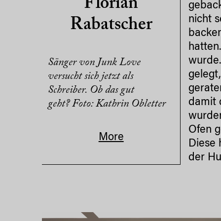
Florian
geback
nicht 
Rabatscher
backen
hatten
wurde.
Sänger von Junk Love
gelegt
versucht sich jetzt als
gerate
Schreiber. Ob das gut
damit 
geht? Foto: Kathrin Obletter
wurden
Ofen g
More
Diese 
der Hu