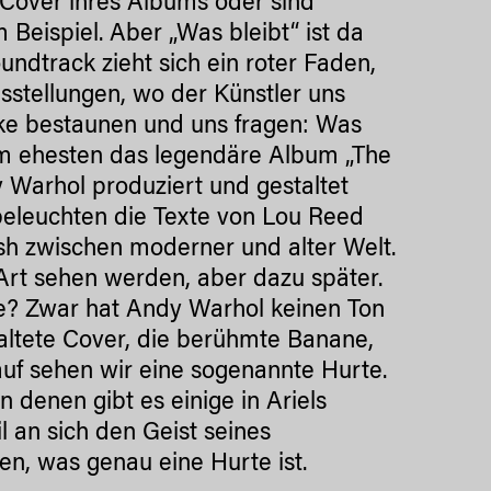
 Cover ihres Albums oder sind
Beispiel. Aber „Was bleibt“ ist da
ndtrack zieht sich ein roter Faden,
usstellungen, wo der Künstler uns
rke bestaunen und uns fragen: Was
am ehesten das legendäre Album „The
 Warhol produziert und gestaltet
 beleuchten die Texte von Lou Reed
sh zwischen moderner und alter Welt.
 Art sehen werden, aber dazu später.
e? Zwar hat Andy Warhol keinen Ton
taltete Cover, die berühmte Banane,
uf sehen wir eine sogenannte Hurte.
n denen gibt es einige in Ariels
l an sich den Geist seines
n, was genau eine Hurte ist.