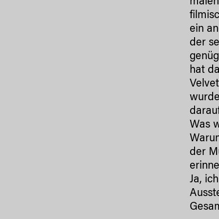
malen 
filmis
ein an
der se
genüg
hat d
Velve
wurde.
darau
Was wi
Warum
der Mu
erinn
Ja, ic
Ausste
Gesam