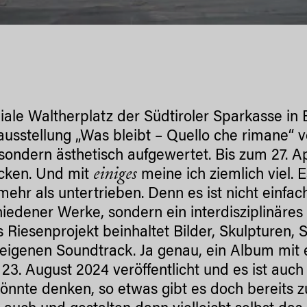
liale Waltherplatz der Südtiroler Sparkasse in
usstellung „Was bleibt – Quello che rimane“ vo
sondern ästhetisch aufgewertet. Bis zum 27. Ap
einiges
cken. Und mit
meine ich ziemlich viel. 
mehr als untertrieben. Denn es ist nicht einf
hiedener Werke, sondern ein interdisziplinäre
 Riesenprojekt beinhaltet Bilder, Skulpturen,
 eigenen Soundtrack. Ja genau, ein Album mit 
23. August 2024 veröffentlicht und es ist auc
önnte denken, so etwas gibt es doch bereits z