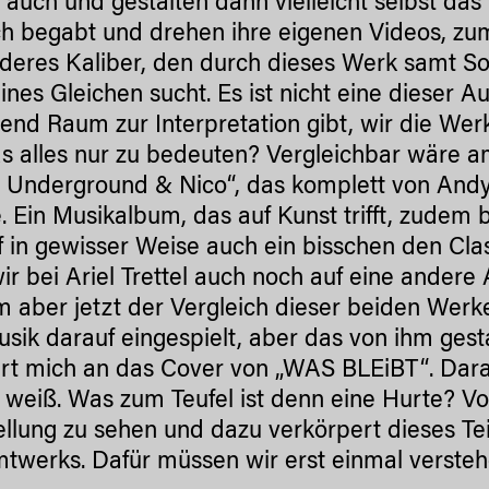
auch und gestalten dann vielleicht selbst das
ch begabt und drehen ihre eigenen Videos, zum 
deres Kaliber, den durch dieses Werk samt Sou
ines Gleichen sucht. Es ist nicht eine dieser A
end Raum zur Interpretation gibt, wir die We
as alles nur zu bedeuten? Vergleichbar wäre 
t Underground & Nico“, das komplett von Andy
 Ein Musikalbum, das auf Kunst trifft, zudem
f in gewisser Weise auch ein bisschen den Cla
r bei Ariel Trettel auch noch auf eine andere
 aber jetzt der Vergleich dieser beiden Werk
sik darauf eingespielt, aber das von ihm ges
ert mich an das Cover von „WAS BLEiBT“. Dara
h weiß. Was zum Teufel ist denn eine Hurte? Vo
llung zu sehen und dazu verkörpert dieses Tei
twerks. Dafür müssen wir erst einmal verstehe