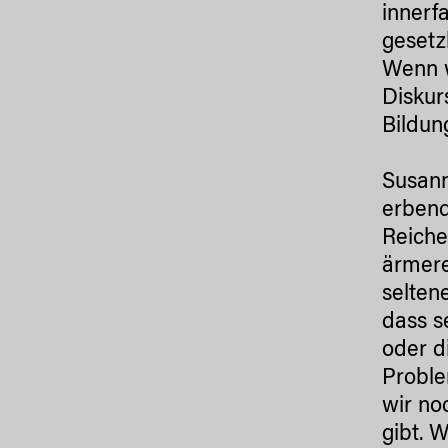
innerf
gesetz
Wenn w
Diskur
Bildun
Susann
erbend
Reiche
ärmere
selten
dass s
oder d
Proble
wir no
gibt. 