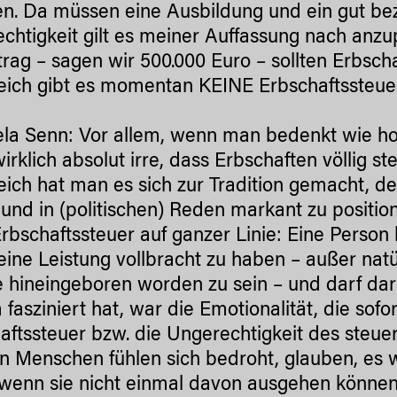
n. Da müssen eine Ausbildung und ein gut beza
chtigkeit gilt es meiner Auffassung nach anz
trag – sagen wir 500.000 Euro – sollten Erbsch
eich gibt es momentan KEINE Erbschaftssteuer,
la Senn: Vor allem, wenn man bedenkt wie hoch
 wirklich absolut irre, dass Erbschaften völlig 
eich hat man es sich zur Tradition gemacht, d
 und in (politischen) Reden markant zu positi
Erbschaftssteuer auf ganzer Linie: Eine Pers
eine Leistung vollbracht zu haben – außer natürl
e hineingeboren worden zu sein – und darf dar
 fasziniert hat, war die Emotionalität, die so
aftssteuer bzw. die Ungerechtigkeit des steue
n Menschen fühlen sich bedroht, glauben, e
 wenn sie nicht einmal davon ausgehen können,