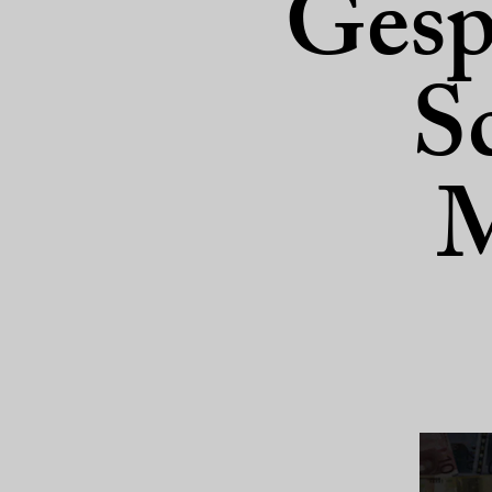
Gesp
S
M