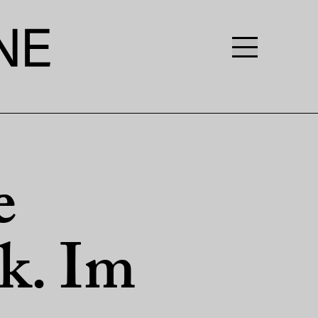
e
ik. Im