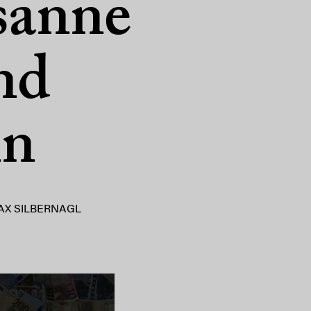
sanne
nd
nn
AX SILBERNAGL