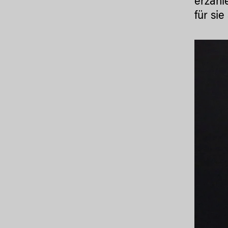
erzähl
für si