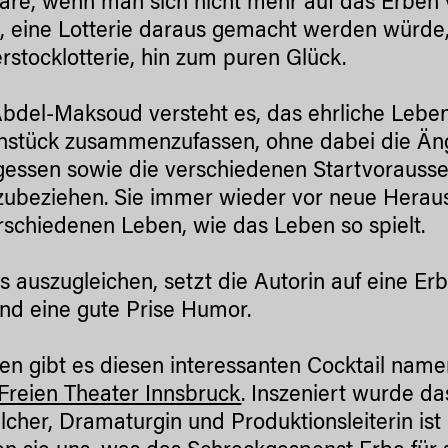
re, wenn man sich nicht mehr auf das Erben v
, eine Lotterie daraus gemacht werden würd
erstocklotterie, hin zum puren Glück.
bdel-Maksoud versteht es, das ehrliche Lebe
stück zusammenzufassen, ohne dabei die Än
gessen sowie die verschiedenen Startvorauss
zubeziehen. Sie immer wieder vor neue Heraus
rschiedenen Leben, wie das Leben so spielt.
 auszugleichen, setzt die Autorin auf eine Er
nd eine gute Prise Humor.
en gibt es diesen interessanten Cocktail name
reien Theater Innsbruck
. Inszeniert wurde d
cher, Dramaturgin und Produktionsleiterin ist