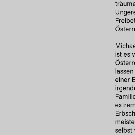
träume
Ungere
Freibe
Österr
Michae
ist es
Österr
lassen
einer 
irgend
Famili
extrem
Erbsch
meiste
selbst