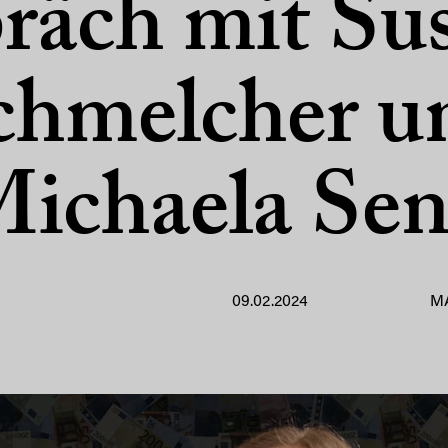
räch mit Su
chmelcher u
ichaela Se
09.02.2024
M