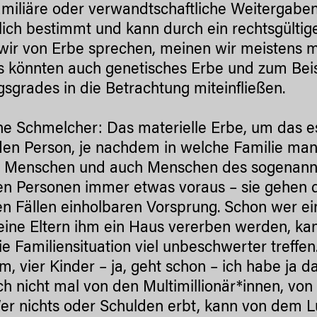
amiliäre oder verwandtschaftliche Weitergabe
lich bestimmt und kann durch ein rechtsgültig
ir von Erbe sprechen, meinen wir meistens ma
s könnten auch genetisches Erbe und zum Beis
gsgrades in die Betrachtung miteinfließen.
e Schmelcher: Das materielle Erbe, um das es
en Person, je nachdem in welche Familie man 
 Menschen und auch Menschen des sogenannt
n Personen immer etwas voraus – sie gehen d
en Fällen einholbaren Vorsprung. Schon wer e
eine Eltern ihm ein Haus vererben werden, ka
ie Familiensituation viel unbeschwerter treffe
m, vier Kinder – ja, geht schon – ich habe ja 
ch nicht mal von den Multimillionär*innen, von
Wer nichts oder Schulden erbt, kann von dem 