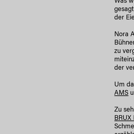
Was wä
gesagt
der Ei
Nora A
Bühnen
zu ver
mitein
der ve
Um das
AMS
u
Zu seh
BRUX F
Schmel