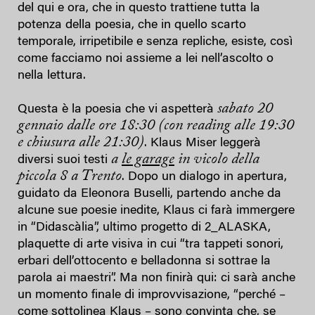
del qui e ora, che in questo trattiene tutta la
potenza della poesia, che in quello scarto
temporale, irripetibile e senza repliche, esiste, così
come facciamo noi assieme a lei nell’ascolto o
nella lettura.
sabato 20
Questa è la poesia che vi aspetterà
gennaio dalle ore 18:30 (con reading alle 19:30
e chiusura alle 21:30)
. Klaus Miser leggerà
a
le garage
in vicolo della
diversi suoi testi
piccola 8 a Trento
. Dopo un dialogo in apertura,
guidato da Eleonora Buselli, partendo anche da
alcune sue poesie inedite, Klaus ci farà immergere
in “Didascàlia”, ultimo progetto di 2_ALASKA,
plaquette di arte visiva in cui “tra tappeti sonori,
erbari dell’ottocento e belladonna si sottrae la
parola ai maestri”. Ma non finirà qui: ci sarà anche
un momento finale di improvvisazione, “perché –
come sottolinea Klaus – sono convinta che, se