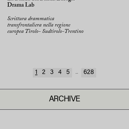
Drama Lab
Scrittura drammatica
transfrontaliera nella regione
europea Tirolo- Sudtirolo-Trentino
1
2
3
4
5
628
...
ARCHIVE