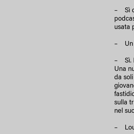
– Sì d
podca
usata p
– Un a
– Sì. 
Una nu
da sol
giovan
fastid
sulla 
nel suo
– Loui