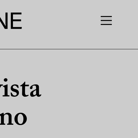
sta
nno