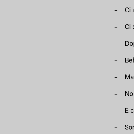
– Ci s
– Ci 
– Dopo 
– Beh,
– Ma m
– No q
– E co
– Sono