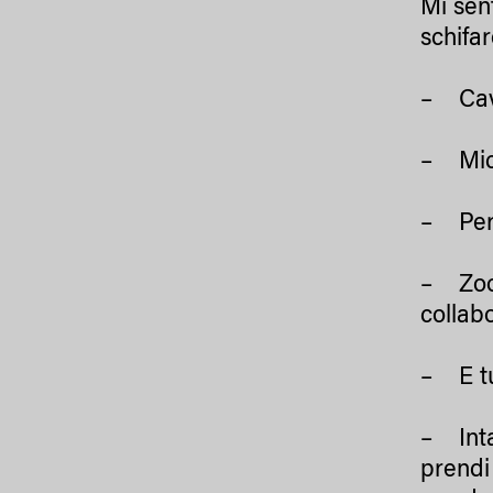
Mi sent
schifar
– Cavo
– Mica
– Però
– Zoom
collab
– E tu
– Inta
prendi 