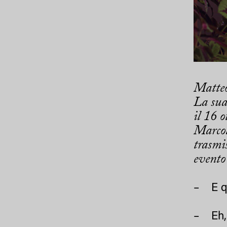
Matteo
La sua
il 16 
Marcol
trasmis
evento
– E q
– Eh, 