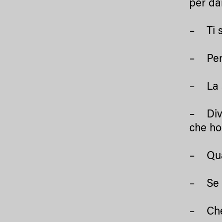
per da
– Ti s
– Per n
– La s
– Dive
che ho 
– Qua
– Se s
– Che