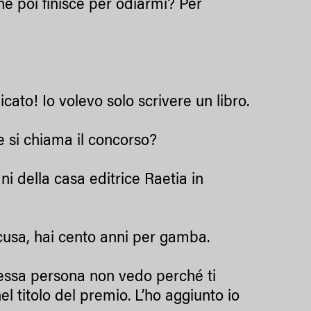
che poi finisce per odiarmi? Per
ato! Io volevo solo scrivere un libro.
 si chiama il concorso?
 della casa editrice Raetia in
scusa, hai cento anni per gamba.
tessa persona non vedo perché ti
nel titolo del premio. L’ho aggiunto io