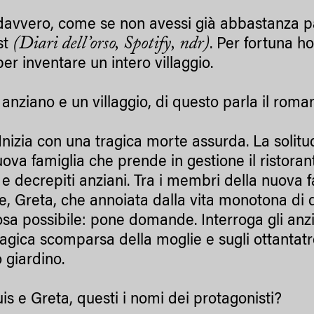
avvero, come se non avessi già abbastanza par
(Diari dell’orso, Spotify, ndr)
st
. Per fortuna h
er inventare un intero villaggio.
nziano e un villaggio, di questo parla il roma
Inizia con una tragica morte assurda. La solitu
ova famiglia che prende in gestione il ristorant
i e decrepiti anziani. Tra i membri della nuova 
e, Greta, che annoiata dalla vita monotona di q
iosa possibile: pone domande. Interroga gli anzi
tragica scomparsa della moglie e sugli ottantat
 giardino.
s e Greta, questi i nomi dei protagonisti?