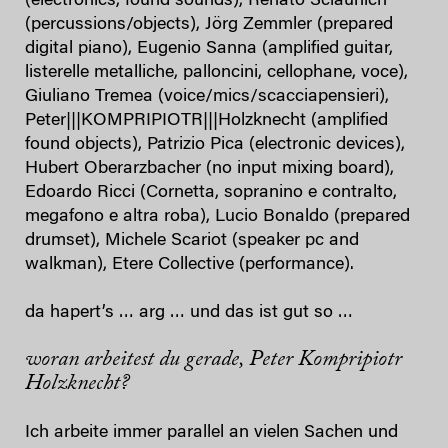
(electronics, found sounds), Renato Sclaunich
(percussions/objects), Jörg Zemmler (prepared
digital piano), Eugenio Sanna (amplified guitar,
listerelle metalliche, palloncini, cellophane, voce),
Giuliano Tremea (voice/mics/scacciapensieri),
Peter|||KOMPRIPIOTR|||Holzknecht (amplified
found objects), Patrizio Pica (electronic devices),
Hubert Oberarzbacher (no input mixing board),
Edoardo Ricci (Cornetta, sopranino e contralto,
megafono e altra roba), Lucio Bonaldo (prepared
drumset), Michele Scariot (speaker pc and
walkman), Etere Collective (performance).
da hapert’s … arg … und das ist gut so …
woran arbeitest du gerade, Peter Kompripiotr
Holzknecht?
Ich arbeite immer parallel an vielen Sachen und