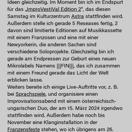
Ideen gleichzeitig. Im Moment bin ich im Endspurt
für das „
ImproVestiVal Edition 2
“, das diesen
Samstag im Kulturzentrum
Astra
stattfinden wird.
Außerdem stelle ich gerade 5 Reseases fertig, 2
davon sind limitierte Editionen auf Musikkassette
mit einem Franzosen und eine mit einer
Newyorkerin, die anderen Sachen sind
verschiedene Soloprojekte. Gleichzeitig bin ich
gerade am Endpressen zur Geburt eines neuen
Mikrolabels Namens |||FIN|||, das ich zusammen
mit einem Freund gerade das Licht der Welt
erblicken lasse.
Weiters bereite ich einige Live-Auftritte vor, z. B.
bei
Sprachspiele
, und organisiere einen
Improvisationsabend mit einem österreichisch-
ungarischen Duo, der am 15. März 2024 irgendwo
stattfinden wird. Außerdem habe noch bis
November eine Klanginstallation in der
Franzensfeste
stehen, wo ich übrigens am 26.