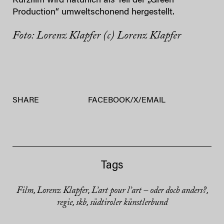
Kurzfilm wird natürlich als Teil der „Green
Production“ umweltschonend hergestellt.
Foto: Lorenz Klapfer (c) Lorenz Klapfer
SHARE
FACEBOOK
/
X
/
EMAIL
Tags
Film
Lorenz Klapfer
L’art pour l’art – oder doch anders?
,
,
,
regie
skb
südtiroler künstlerbund
,
,