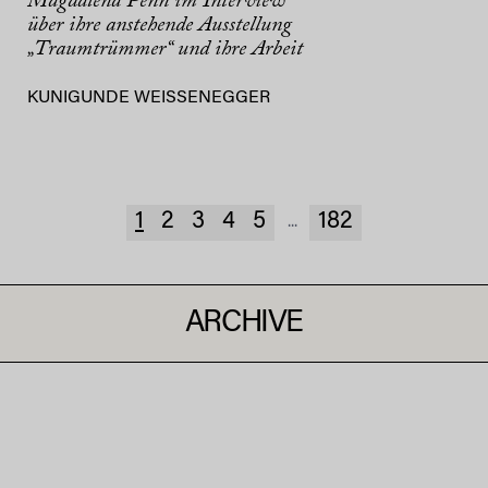
Magdalena Penn im Interview
über ihre anstehende Ausstellung
„Traumtrümmer“ und ihre Arbeit
KUNIGUNDE WEISSENEGGER
1
2
3
4
5
182
...
ARCHIVE