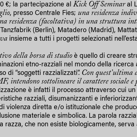
Kick Off Seminar
00 €; la partecipazione al
al 
glio
una residenza indi
, presso Centrale Fies;
na residenza (facoltativa) in una struttura in
i Tanzfabrik (Berlin), Matadero (Madrid), Matt
tiva
insieme a tutti i progetti selezionati nell’es
tivo della borsa di studio
è quello di creare str
inazioni etno-razziali nel mondo della ricerca 
Con quest’ultima 
so di “soggetti razzializzati”.
 intendono sottolineare il carattere sociale e 
lizzazione è infatti il processo attraverso cui 
ristiche razziali, disumanizzanti e inferiorizz
di violenza diretta e/o istituzionale che prod
lusione materiale e simbolica. La parola razzia
a razza, che non esiste biologicamente, serva 