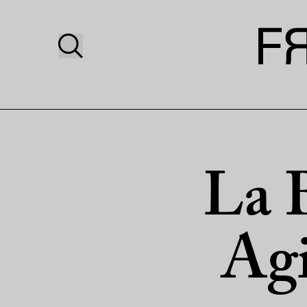
La 
Agi