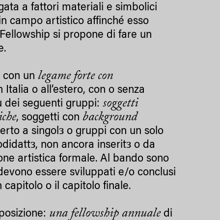
ata a fattori materiali e simbolici
à in campo artistico affinché esso
a Fellowship si propone di fare un
e.
з
legame forte con
con un
in Italia o all’estero, con o senza
soggetti
iù dei seguenti gruppi:
iche
background
, soggetti con
з
erto a singol
o gruppi con un solo
з
з
odidatt
, non ancora inserit
o da
one artistica formale. Al bando sono
devono essere sviluppati e/o conclusi
capitolo o il capitolo finale.
una fellowship annuale
posizione:
di