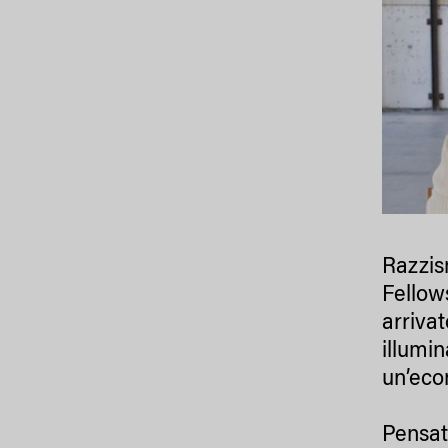
Razzis
Fellow
arriva
illumin
un’eco
Pensat