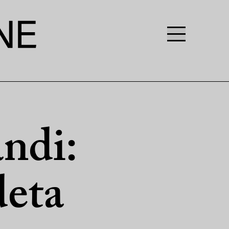
ndi:
deta