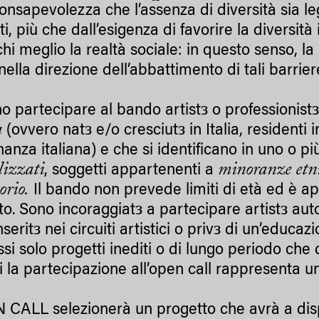
onsapevolezza che l’assenza di diversità sia leg
i, più che dall’esigenza di favorire la diversit
hi meglio la realtà sociale: in questo senso, l
ella direzione dell’abbattimento di tali barrier
з
o partecipare al bando artist
o professionist
ia
з
з
(ovvero nat
e/o cresciut
in Italia, residenti 
nanza italiana) e che si identificano in uno o p
lizzati
minoranze etn
, soggetti appartenenti a
orio.
Il bando non prevede limiti di età ed è ap
з
з
to. Sono incoraggiat
a partecipare artist
aut
з
з
nserit
nei circuiti artistici o priv
di un’educazi
i solo progetti inediti o di lungo periodo che 
i la partecipazione all’open call rappresenta un 
 CALL selezionerà un progetto che avrà a dis