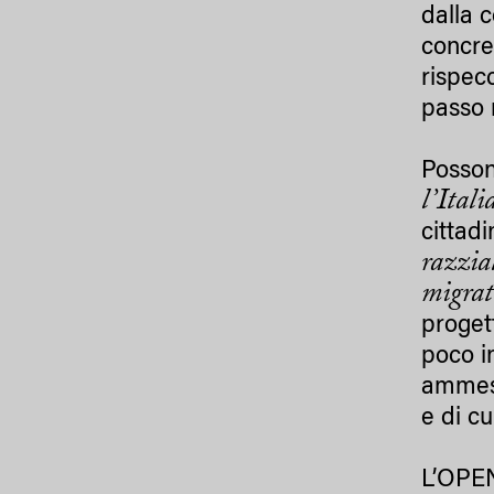
dalla c
concret
rispecc
passo n
Posson
l’Ital
cittadi
razzia
migrat
proget
poco i
ammess
e di cu
L’OPEN