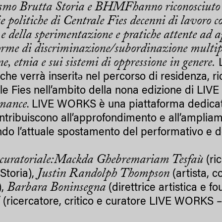
mo Brutta Storia e
BHMFhanno riconosciuto neg
ie politiche di Centrale Fies decenni di lavoro co
 e della sperimentazione e pratiche attente ad a
forme di discriminazione/subordinazione multipla
ne, etnia e sui sistemi di oppressione in genere.
ə che verrà inseritə nel percorso di residenza, 
le Fies nell’ambito della nona edizione di L
mance
. LIVE WORKS è una piattaforma dedicat
ntribuiscono all’approfondimento e all’amplia
do l’attuale spostamento del performativo e del
curatoriale:
Mackda Ghebremariam Tesfaù
(ri
Justin Randolph Thompson
 Storia),
(artista, 
Barbara Boninsegna
),
(direttrice artistica e f
i
(ricercatore, critico e curatore LIVE WORKS 