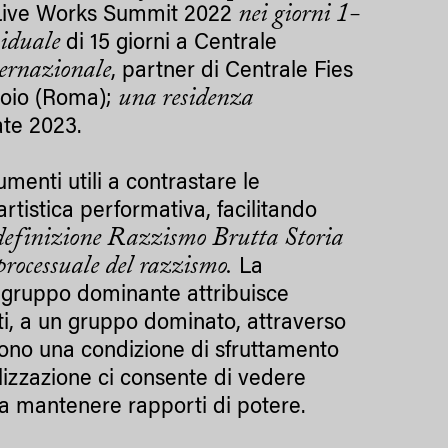
nei giorni 1-
Live Works Summit 2022
viduale
di 15 giorni a Centrale
ternazionale
, partner di Centrale Fies
una residenza
atoio (Roma);
tate 2023.
umenti utili a contrastare le
artistica performativa, facilitando
definizione Razzismo Brutta Storia
processuale del razzismo.
La
un gruppo dominante attribuisce
anti, a un gruppo dominato, attraverso
ucono una condizione di sfruttamento
lizzazione ci consente di vedere
a mantenere rapporti di potere.