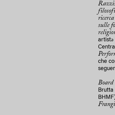
Razzis
filosof
ricerca
sulle 
religio
artist
Centra
Perfor
che co
seguen
Board 
Brutta
BHMF
Frang