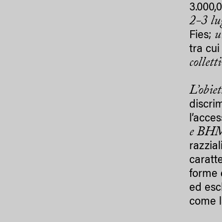
3.000,
2-3 lu
u
Fies;
tra cu
collet
L’obiet
discrim
l’acces
e
BHMF,
razzia
caratte
forme 
ed esc
come l