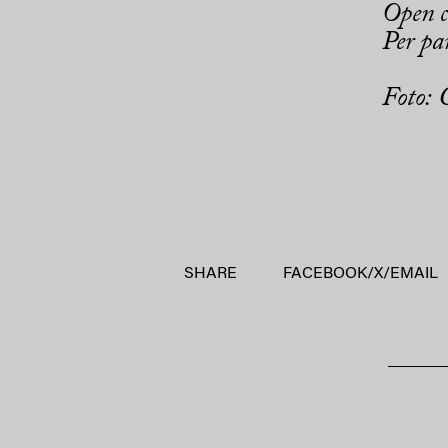
Open c
Per pa
Foto: 
SHARE
FACEBOOK
/
X
/
EMAIL