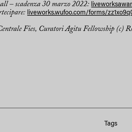
all – scadenza 30 marzo 2022:
liveworksawar
rtecipare:
liveworks.wufoo.com/forms/zz1xo9q
Centrale Fies, Curatori Agitu Fellowship (c) R
Tags