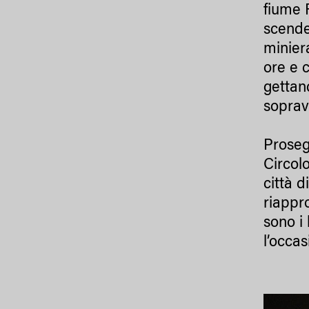
fiume F
scender
minier
ore e c
gettan
soprav
Prose
Circolo
città 
riappr
sono i 
l’occa