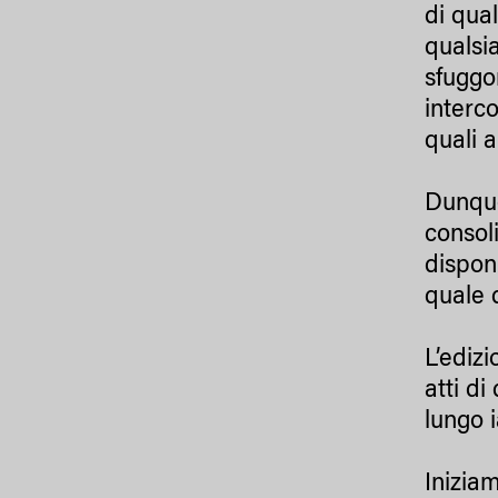
di qua
qualsi
sfuggo
interco
quali 
Dunque 
consol
disponi
quale 
L’edizi
atti d
lungo 
Inizia