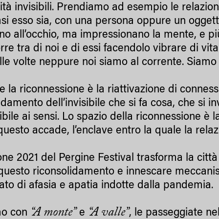
lità invisibili. Prendiamo ad esempio le relazi
asi esso sia, con una persona oppure un ogget
no all’occhio, ma impressionano la mente, e p
rre tra di noi e di essi facendolo vibrare di vi
alle volte neppure noi siamo al corrente. Siamo
la riconnessione è la riattivazione di connessi
idamento dell’invisibile che si fa cosa, che si 
bile ai sensi. Lo spazio della riconnessione è la
questo accade, l’enclave entro la quale la rela
one 2021 del Pergine Festival trasforma la città
i questo riconsolidamento e innescare meccanis
iato di afasia e apatia indotte dalla pandemia.
“A monte”
“A valle”
mo con
e
, le passeggiate nel