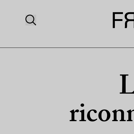
L
ricon