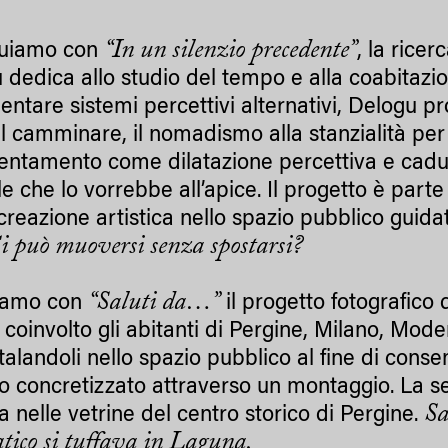
“In un silenzio precedente”
nuiamo con
, la rice
 dedica allo studio del tempo e alla coabitazio
entare sistemi percettivi alternativi, Delogu p
l camminare, il nomadismo alla stanzialità per r
rientamento come dilatazione percettiva e cadu
le che lo vorrebbe all’apice. Il progetto è part
 creazione artistica nello spazio pubblico guida
i può muoversi senza spostarsi?
“Saluti da…”
iamo con
il progetto fotografico
 coinvolto gli abitanti di Pergine, Milano, Mo
alandoli nello spazio pubblico al fine di consen
o concretizzato attraverso un montaggio. La seri
Sa
a nelle vetrine del centro storico di Pergine.
atico si tuffava in Laguna.