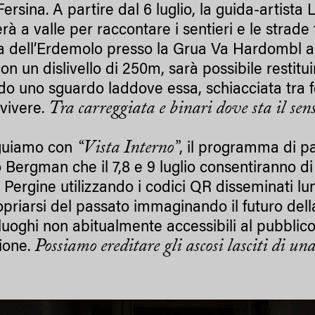
ersina. A partire dal 6 luglio, la guida-artista
à a valle per raccontare i sentieri e le strade
a dell’Erdemolo presso la Grua Va Hardombl a 1
on un dislivello di 250m, sarà possibile restituir
do uno sguardo laddove essa, schiacciata tra fe
Tra carreggiata e binari dove sta il sen
vivere.
“Vista Interno”
guiamo con
, il programma di pa
 Bergman che il 7,8 e 9 luglio consentiranno di
di Pergine utilizzando i codici QR disseminati l
opriarsi del passato immaginando il futuro dell
luoghi non abitualmente accessibili al pubblico 
Possiamo ereditare gli ascosi lasciti di una
sione.