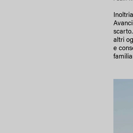
Inoltri
Avancin
scarto.
altri 
e conse
familia