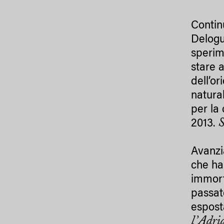
Conti
Delogu
sperim
stare a
dell’o
natura
per la
S
2013.
Avanz
che ha
immort
passat
espost
l’Adri