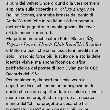
album dei Velvet Underground o la vera cerniera
Sticky Fingers
applicata sulla copertina di
dei
Rolling Stones, entrambe firmate dal genio di
Andy Warhol (che in realtà iniziò ben prima a
mettere la pagnotta in tavola grazie alla cover
art), le conosciamo tutti.
Stg.
Ma potremmo anche citare Peter Blake (“
Pepper’s Lonely Hearts Club Band”dei Beatles
)
o Milton Glaser, che ci ha lasciato in eredità non
solo il marchio forse più riuscito della storia delle
identità visive, ma anche l’iconica grafica
psichedelica del poster di Bob Dylan per la CBS
Records del 1967.
Personalmente, da nerd musicale vedo le
copertine dei dischi come un anticipazione di
quello che mi sta aspettando tra i solchi del vinile;
mentre come progettista mi perdo alla ricerca
infinita del “chi ha progettato cosa che ha
progettato cosa?” e non ne esco più; colori,