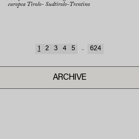
europea Tirolo- Sudtirolo-Trentino
1
2
3
4
5
624
...
ARCHIVE