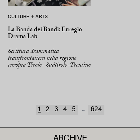
CULTURE + ARTS
La Banda dei Bandi: Euregio
Drama Lab
Scrittura drammatica
transfrontaliera nella regione
europea Tirolo- Sudtirolo-Trentino
1
2
3
4
5
624
...
ARCHIVE