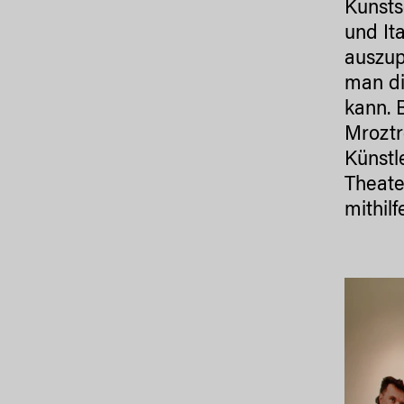
Kunsts
und It
auszup
man di
kann. 
Mroztr
Künstl
Theate
mithil