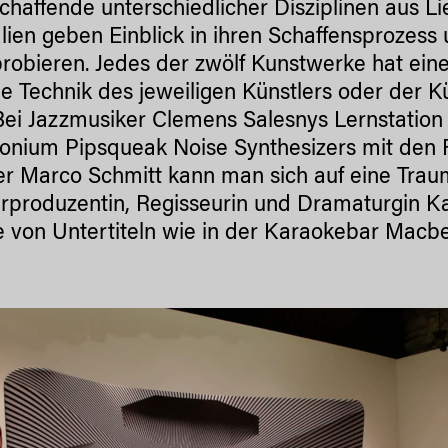
chaffende unterschiedlicher Disziplinen aus Li
alien geben Einblick in ihren Schaffensprozess 
robieren. Jedes der zwölf Kunstwerke hat eine
e Technik des jeweiligen Künstlers oder der Kü
Bei Jazzmusiker Clemens Salesnys Lernstation i
onium Pipsqueak Noise Synthesizers mit den Fi
er Marco Schmitt kann man sich auf eine Tra
rproduzentin, Regisseurin und Dramaturgin Kat
fe von Untertiteln wie in der Karaokebar Mac