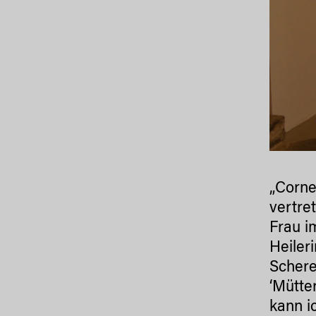
„Corne
vertre
Frau i
Heileri
Schere
‘Mütte
kann i