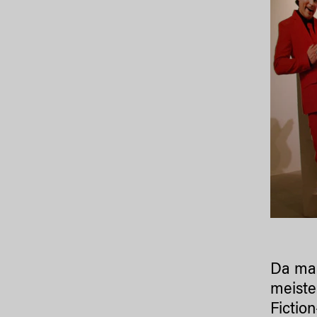
Da man
meiste
Fictio