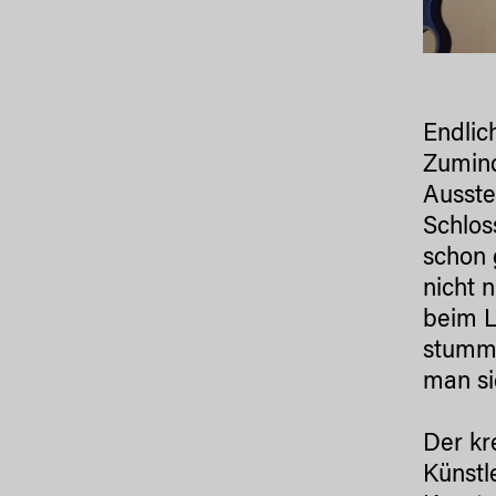
Endlic
Zumind
Ausste
Schlos
schon 
nicht 
beim L
stumm 
man si
Der kr
Künstl