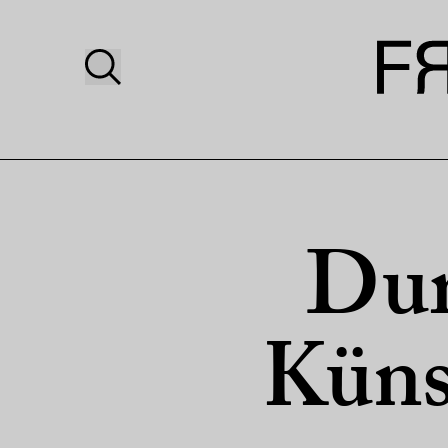
Dur
Küns