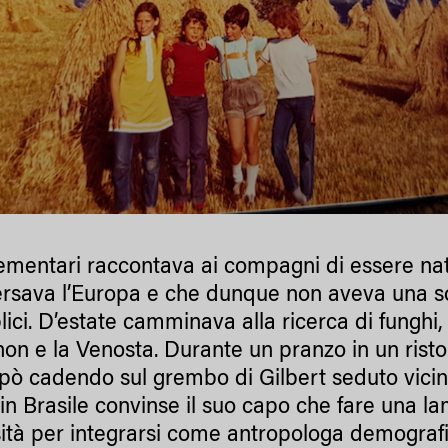
lementari raccontava ai compagni di essere nat
ersava l’Europa e che dunque non aveva una so
lici. D’estate camminava alla ricerca di fungh
non e la Venosta. Durante un pranzo in un ris
pò cadendo sul grembo di Gilbert seduto vicin
 in Brasile convinse il suo capo che fare una
ità per integrarsi come antropologa demografica