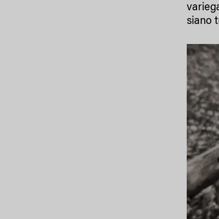
variega
siano 