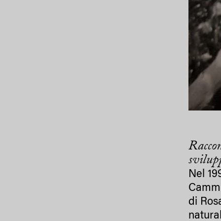
Raccon
svilup
Nel 19
Cammin
di Ros
natura