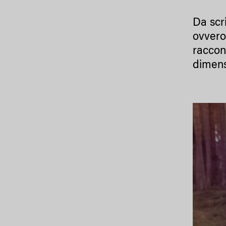
Da scri
ovvero
raccon
dimens