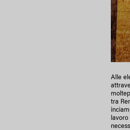
Alle e
attrav
moltep
tra Re
inciam
lavoro
necess