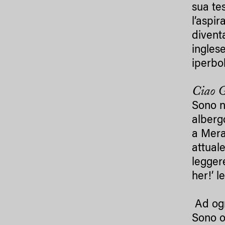
sua te
l’aspi
divent
ingles
iperbo
Ciao G
Sono n
alberg
a Mera
attual
legger
her!’ 
Ad ogni
Sono o