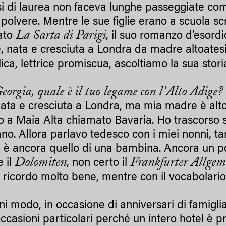
si di laurea non faceva lunghe passeggiate c
rapolvere. Mentre le sue figlie erano a scuola s
La Sarta di Parigi
ato
, il suo romanzo d’esordi
e, nata e cresciuta a Londra da madre altoate
lica, lettrice promiscua, ascoltiamo la sua sto
eorgia, quale è il tuo legame con l’Alto Adige?
ata e cresciuta a Londra, ma mia madre è alto
o a Maia Alta chiamato Bavaria. Ho trascorso 
no. Allora parlavo tedesco con i miei nonni, ta
e è ancora quello di una bambina. Ancora un po
Dolomiten
Frankfurter Allgem
e il
, non certo il
le ricordo molto bene, mentre con il vocabolario
 modo, in occasione di anniversari di famiglia c
ccasioni particolari perché un intero hotel è 