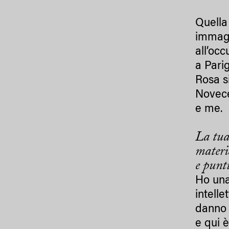
Quella 
immagi
all’occ
a Parig
Rosa si
Novece
e me.
La tua
materic
e pun
Ho una
intell
danno 
e qui 