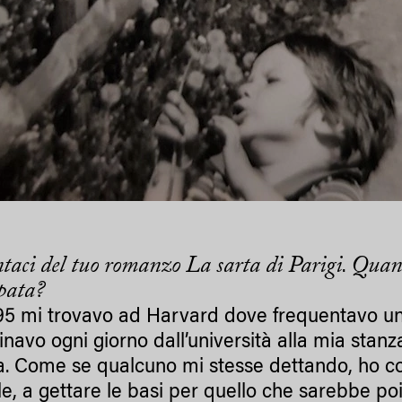
taci del tuo romanzo
La sarta di Parigi
Quando
.
pata?
95 mi trovavo ad Harvard dove frequentavo un c
avo ogni giorno dall’università alla mia stanza
a. Come se qualcuno mi stesse dettando, ho c
le, a gettare le basi per quello che sarebbe p