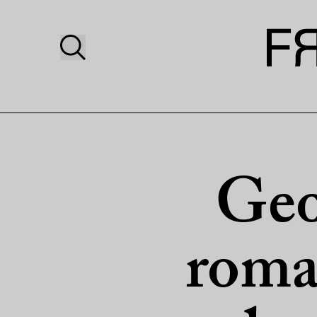
Geo
roma