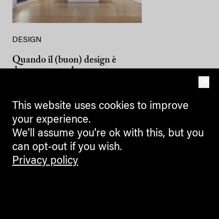
DESIGN
Quando il (buon) design è
davvero uno solo
OK
In Triennale a Milano: Lella and
Massimo Vignelli. A Language of
This website uses cookies to improve
Clarity – la prima grande
your experience.
retrospettiva che celebra la carriera
We'll assume you're ok with this, but you
e la vita di due tra più grandi
can opt-out if you wish.
progettisti di sempre
Privacy policy
CLAUDIA GELATI