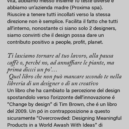
vita, abbiamo messo insieme 10 teste diverse e
abbiamo un’azienda madre (Proxima spa).
Riuscire a tenere tutti incollati verso la stessa
direzione non è semplice. Facilita il fatto che tutti
all’interno, nonostante ci siano solo 2 designers,
siamo convinti che il design possa dare un
contributo positivo a people, profit, planet.
Ti lasciamo tornare al tuo lavoro, alla pausa
caffè o, perché no, ad annaffiare le piante, ma
prima diccci un po’…
Quel libro che non può mancare secondo te nella
libreria di un designer o di un creativo
Un libro che ha cambiato la percezione del design
spostandolo verso l’orizzonte dell’innovazione é
“Change by design” di Tim Brown, che é un libro
del 2009. Un pó in contrapposizione a questo
sicuramente “Overcrowded: Designing Meaningful
Products in a World Awash With Ideas” di