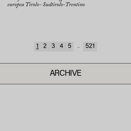
europea Tirolo- Sudtirolo-Trentino
1
2
3
4
5
521
...
ARCHIVE