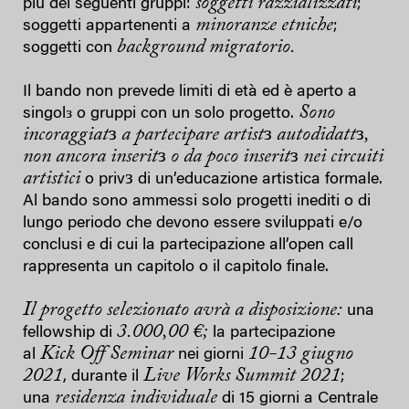
soggetti razzializzati
più dei seguenti gruppi:
;
minoranze etniche
soggetti appartenenti a
;
background migratorio.
soggetti con
Il bando non prevede limiti di età ed è aperto a
Sono
singolз o gruppi con un solo progetto.
incoraggiat
з
a partecipare artist
з
autodidatt
з
,
non ancora inserit
з
o da poco inserit
з
nei circuiti
artistici
з
o priv
di un’educazione artistica formale.
Al bando sono ammessi solo progetti inediti o di
lungo periodo che devono essere sviluppati e/o
conclusi e di cui la partecipazione all’open call
rappresenta un capitolo o il capitolo finale.
Il progetto selezionato avrà a disposizione:
una
3.000,00 €;
fellowship di
la partecipazione
Kick Off Seminar
10-13 giugno
al
nei giorni
2021
Live Works Summit 2021
, durante il
;
residenza individuale
una
di 15 giorni a Centrale