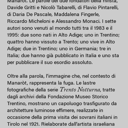
Manaròt. Le parole dei due fondatori della rivista,
Davide Gritti e Nicolò Tabarelli, di Flavio Pintarelli,
di Daria De Pascale, Maddalena Fingerle,
Riccardo Micheloni e Alessandro Monaci. I sette
autori sono venuti al mondo tutti tra il 1983 e il
1995: due sono nati in Alto Adige; uno in Trentino;
quattro hanno vissuto a Trento; uno vive in Alto
Adige; due in Trentino; uno in Germania; tre in
Italia; due hanno già pubblicato in Italia e uno sta
per pubblicare il suo esordio assoluto.
Oltre alla parola, l’immagine che, nel contesto di
Manaròt, rappresenta la fuga. Le lastre
Trento Notturna
fotografiche della serie
, tratte
dagli archivi della Fondazione Museo Storico
Trentino, mostrano un capoluogo trasfigurato da
architetture luminose effimere, realizzate in
occasione della prima visita dei sovrani italiani in
Tirolo nel 1921. Rielaborate dall’artista israeliana