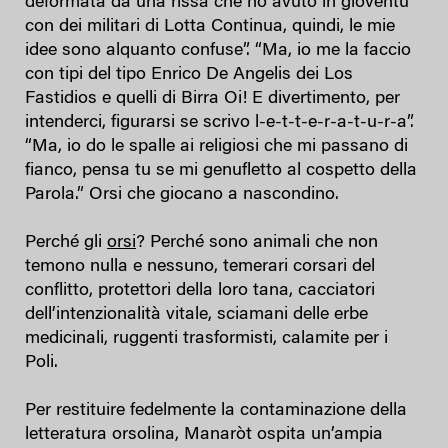
deformata da una rissa che ho avuto in gioventù
con dei militari di Lotta Continua, quindi, le mie
idee sono alquanto confuse”. “Ma, io me la faccio
con tipi del tipo Enrico De Angelis dei Los
Fastidios e quelli di Birra Oi! E divertimento, per
intenderci, figurarsi se scrivo l-e-t-t-e-r-a-t-u-r-a”.
“Ma, io do le spalle ai religiosi che mi passano di
fianco, pensa tu se mi genufletto al cospetto della
Parola.” Orsi che giocano a nascondino.
Perché gli
orsi
? Perché sono animali che non
temono nulla e nessuno, temerari corsari del
conflitto, protettori della loro tana, cacciatori
dell’intenzionalità vitale, sciamani delle erbe
medicinali, ruggenti trasformisti, calamite per i
Poli.
Per restituire fedelmente la contaminazione della
letteratura orsolina, Manaròt ospita un’ampia