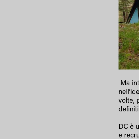
Ma int
nell’i
volte,
definit
DC è u
e recr