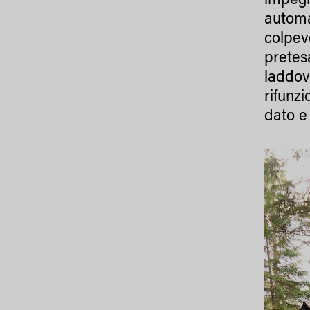
impegn
automat
colpevo
pretesa
laddove
rifunzi
dato e