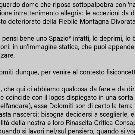
sguardo domo che riposa sottopalpebra con ‘na 
zione intrattenimento allegria: le accezioni da 
to deteriorato della Flebile Montagna Divorat
pensi bene uno Spazio* infatti, lo deprimi, lo ba
ioni: in un’immagine statica, che puoi appende
zzare.
omiti dunque, per venire al contesto fisiconce
i, che qui ci abbiamo qualcosa da fare e da dire
ne coincide con il logos dispiegato in una sort
ell’andare), esse Dolomiti son di certo la terra
asta nascerci: bisogna decidersi a sceglierle, e
ilità della nostra e loro Rinascita Critica Cons
 quando si lavori nel/sul pensiero, quando si vog