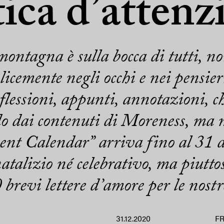
tica d’attenz
montagna è sulla bocca di tutti, 
licemente negli occhi e nei pensier
flessioni, appunti, annotazioni, che
do dai contenuti di Moreness, ma no
nt Calendar” arriva fino al 31 d
talizio né celebrativo, ma piutt
0 brevi lettere d’amore per le nost
31.12.2020
F