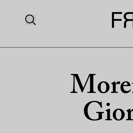
Moren
Gior