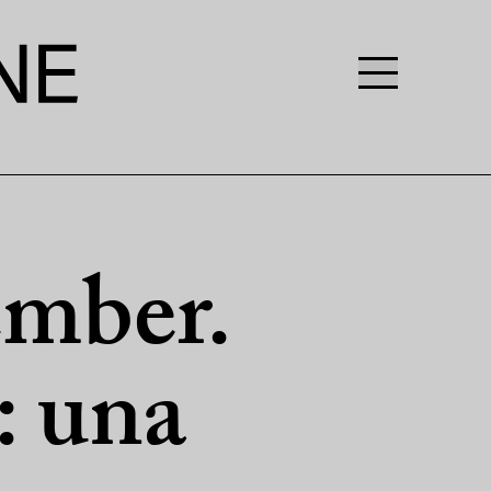
ember.
: una