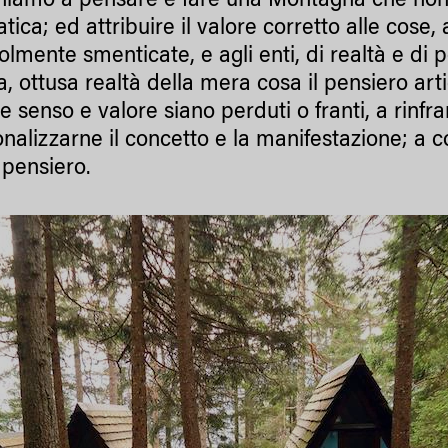
iamo a pensare e fare una Montagna che non 
ica; ed attribuire il valore corretto alle cose,
lmente smenticate, e agli enti, di realtà e di 
, ottusa realtà della mera cosa il pensiero art
 senso e valore siano perduti o franti, a rinfranc
onalizzarne il concetto e la manifestazione; a c
 pensiero.