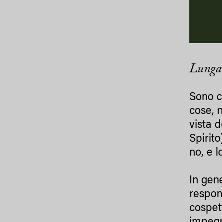
Lunga
Sono c
cose, 
vista d
Spirito
no, e 
In gen
respon
cospet