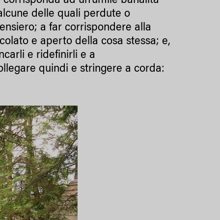
corrisponda ad un’umile banalità
 alcune delle quali perdute o
pensiero; a far corrispondere alla
icolato e aperto della cosa stessa; e,
arli e ridefinirli e a
ollegare quindi e stringere a corda: