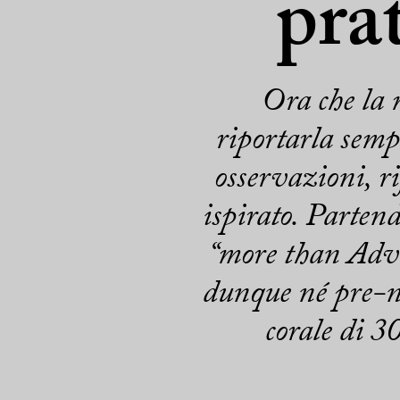
pra
Ora che la 
riportarla semp
osservazioni, ri
ispirato. Parten
“more than Adve
dunque né pre-na
corale di 3