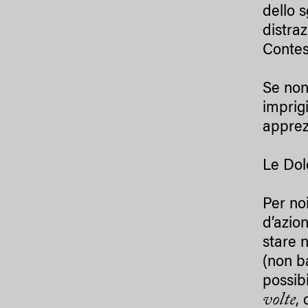
dello 
distra
Contes
Se non 
imprig
appre
Le Dol
Per no
d’azio
stare n
(non b
possib
volte
,