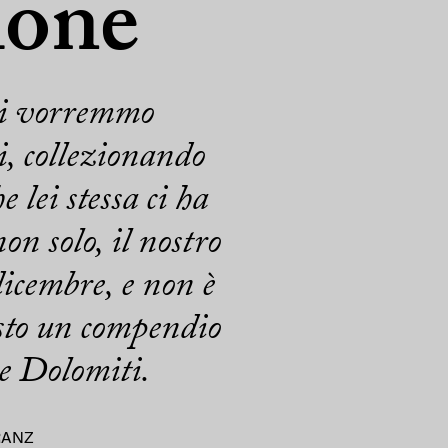
ione
noi vorremmo
i, collezionando
 lei stessa ci ha
n solo, il nostro
icembre, e non è
osto un compendio
re Dolomiti.
RANZ