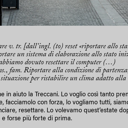
are
v. tr. [dall’ingl. (to) reset «riportare allo s
ortare un sistema di elaborazione allo stato ini
 abbiamo dovuto resettare il computer (…)
ens., fam. Riportare alla condizione di partenz
 situazione per ristabilire un clima adatto alla
ne in aiuto la Treccani. Lo voglio così tanto p
e, facciamolo con forza, lo vogliamo tutti, siam
nciare, resettare. Lo volevamo quest’estate do
e forse più forte di prima.