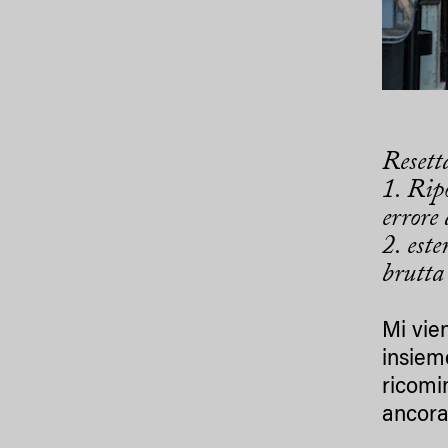
Resett
1. Rip
errore
2. est
brutta
Mi vie
insiem
ricomi
ancora 