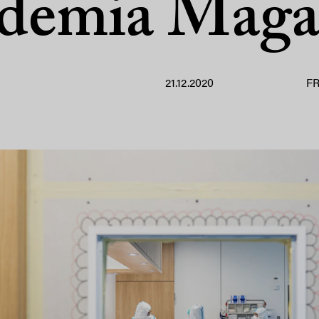
demia Maga
21.12.2020
F