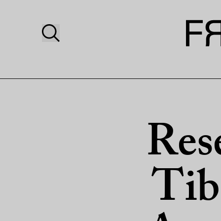
Rese
Tib