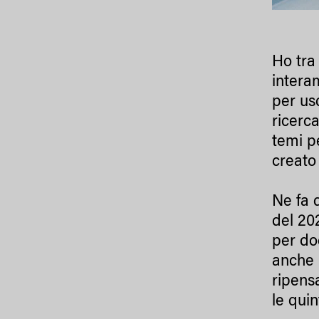
Ho tra
interam
per usc
ricerc
temi p
creato
Ne fa 
del 20
per do
anche l
ripensa
le qui