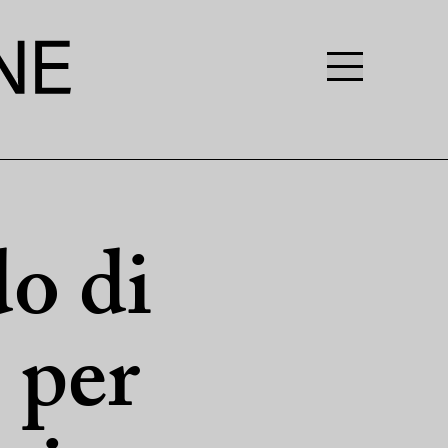
do di
 per