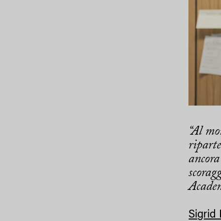
“Al mo
ripart
ancora 
scorag
Academ
Sigrid